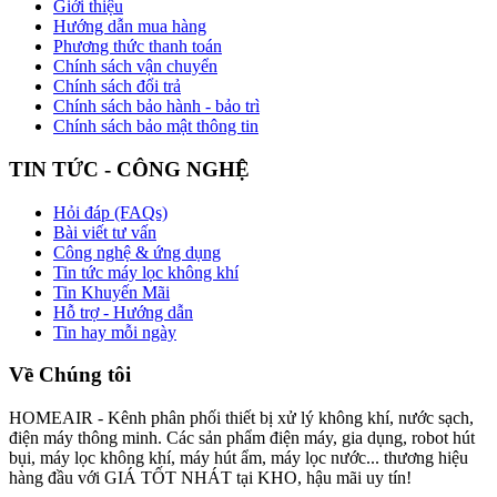
Giới thiệu
Hướng dẫn mua hàng
Phương thức thanh toán
Chính sách vận chuyển
Chính sách đổi trả
Chính sách bảo hành - bảo trì
Chính sách bảo mật thông tin
TIN TỨC - CÔNG NGHỆ
Hỏi đáp (FAQs)
Bài viết tư vấn
Công nghệ & ứng dụng
Tin tức máy lọc không khí
Tin Khuyến Mãi
Hỗ trợ - Hướng dẫn
Tin hay mỗi ngày
Về Chúng tôi
HOMEAIR - Kênh phân phối thiết bị xử lý không khí, nước sạch,
điện máy thông minh. Các sản phẩm điện máy, gia dụng, robot hút
bụi, máy lọc không khí, máy hút ẩm, máy lọc nước... thương hiệu
hàng đầu với GIÁ TỐT NHÁT tại KHO, hậu mãi uy tín!