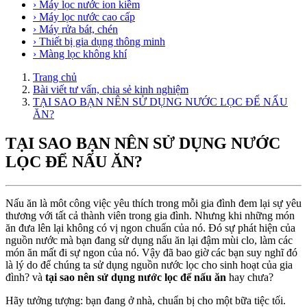
› Máy lọc nước ion kiềm
› Máy lọc nước cao cấp
› Máy rửa bát, chén
› Thiết bị gia dụng thông minh
› Màng lọc không khí
Trang chủ
Bài viết tư vấn, chia sẻ kinh nghiệm
TẠI SAO BẠN NÊN SỬ DỤNG NƯỚC LỌC ĐỂ NẤU
ĂN?
TẠI SAO BẠN NÊN SỬ DỤNG NƯỚC
LỌC ĐỂ NẤU ĂN?
Nấu ăn là môt công việc yêu thích trong mỗi gia đình đem lại sự yêu
thương với tất cả thành viên trong gia đình. Nhưng khi những món
ăn đưa lên lại không có vị ngon chuẩn của nó. Đó sự phát hiện của
nguồn nước mà bạn đang sử dụng nấu ăn lại đậm mùi clo, làm các
món ăn mất đi sự ngon của nó. Vậy đã bao giờ các bạn suy nghĩ đó
là lý do để chúng ta sử dụng nguồn nước lọc cho sinh hoạt của gia
đình? và
tại sao nên sử dụng nước lọc để nấu ăn
hay chưa?
Hãy tưởng tượng: bạn đang ở nhà, chuẩn bị cho một bữa tiệc tối.