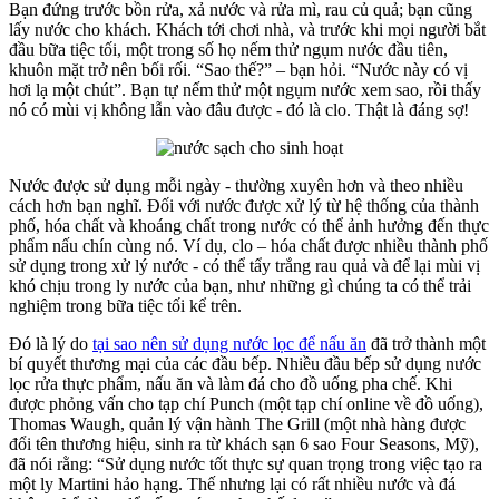
Bạn đứng trước bồn rửa, xả nước và rửa mì, rau củ quả; bạn cũng
lấy nước cho khách. Khách tới chơi nhà, và trước khi mọi người bắt
đầu bữa tiệc tối, một trong số họ nếm thử ngụm nước đầu tiên,
khuôn mặt trở nên bối rối. “Sao thế?” – bạn hỏi. “Nước này có vị
hơi lạ một chút”. Bạn tự nếm thử một ngụm nước xem sao, rồi thấy
nó có mùi vị không lẫn vào đâu được - đó là clo. Thật là đáng sợ!
Nước được sử dụng mỗi ngày - thường xuyên hơn và theo nhiều
cách hơn bạn nghĩ. Đối với nước được xử lý từ hệ thống của thành
phố, hóa chất và khoáng chất trong nước có thể ảnh hưởng đến thực
phẩm nấu chín cùng nó. Ví dụ, clo – hóa chất được nhiều thành phố
sử dụng trong xử lý nước - có thể tẩy trắng rau quả và để lại mùi vị
khó chịu trong ly nước của bạn, như những gì chúng ta có thể trải
nghiệm trong bữa tiệc tối kể trên.
Đó là lý do
tại sao nên sử dụng nước lọc để nấu ăn
đã trở thành một
bí quyết thương mại của các đầu bếp. Nhiều đầu bếp sử dụng nước
lọc rửa thực phẩm, nấu ăn và làm đá cho đồ uống pha chế. Khi
được phỏng vấn cho tạp chí Punch (một tạp chí online về đồ uống),
Thomas Waugh, quản lý vận hành The Grill (một nhà hàng được
đổi tên thương hiệu, sinh ra từ khách sạn 6 sao Four Seasons, Mỹ),
đã nói rằng: “Sử dụng nước tốt thực sự quan trọng trong việc tạo ra
một ly Martini hảo hạng. Thế nhưng lại có rất nhiều nước và đá