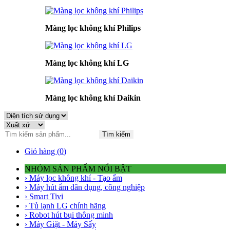
Màng lọc không khí Philips
Màng lọc không khí LG
Màng lọc không khí Daikin
Tìm kiếm
Giỏ hàng (
0
)
NHÓM SẢN PHẨM NỔI BẬT
› Máy lọc không khí - Tạo ẩm
› Máy hút ẩm dân dụng, công nghiệp
› Smart Tivi
› Tủ lạnh LG chính hãng
› Robot hút bụi thông minh
› Máy Giặt - Máy Sấy