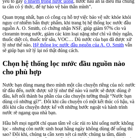
yếu tố gây
ô nhiễm trong nước uống
, nước nấu ăn là điều mà chúng
ta cần có ý thức, để tự bảo vệ bản thân mình”.
Quan trọng nhất, bạn có công cụ hỗ trợ việc bảo vệ sức khỏe khỏi
nguy cơ nhiễm bẩn thực phẩm, khi trang bị hệ thống lọc nước đầu
nguồn A. O. Smith, có chứng nhận NSF, giúp giảm 97% clo và
cloramin trong nước, giảm các kim loại nặng như chì và thủy ngân,
thuốc diệt cỏ, thuốc trừ sâu, VOC… Dù nước của bạn đã được xử
lý như thế nào,
Hệ thống lọc nước đầu nguồn của A. O. Smith
vẫn
sẽ giúp bạn xử lý lại nó thật đúng cách.
Chọn hệ thống lọc nước đầu nguồn nào
cho phù hợp
Nước bạn dùng mang theo mình một câu chuyện riêng của nó: nước
từ đâu đến, nước được xử lý như thế nào và nước sẽ được dùng ở
đâu, kết nối thành ba phần của câu chuyện tường thuật “Nước bạn
dùng có những gì?”. Đôi khi câu chuyện có một kết thúc có hậu, và
đôi khi câu chuyện được kể với những bước ngoặt và hành trình
nước rẽ ngang qua nhà bạn.
Hầu hết mọi người chỉ quan tâm về các rủi ro khi uống nước không
lọc - nhưng còn nước sinh hoạt hằng ngày không dùng để uống thì
sao? Đôi khi, chúng ta cần xem xét cả nước chúng ta tắm, đánh