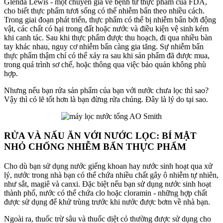
Glenda Lewis - một chuyên gia về bệnh từ thực phẩm của FDA,
cho biết thực phẩm tươi sống có thể nhiễm bẩn theo nhiều cách.
Trong giai đoạn phát triển, thực phẩm có thể bị nhiễm bẩn bởi động
vật, các chất có hại trong đất hoặc nước và điều kiện vệ sinh kém
khi canh tác. Sau khi thực phẩm được thu hoạch, đi qua nhiều bàn
tay khác nhau, nguy cơ nhiễm bẩn càng gia tăng. Sự nhiễm bẩn
thực phẩm thậm chí có thể xảy ra sau khi sản phẩm đã được mua,
trong quá trình sơ chế, hoặc thông qua việc bảo quản không phù
hợp.
Nhưng nếu bạn rửa sản phẩm của bạn với nước chưa lọc thì sao?
Vậy thì có lẽ tốt hơn là bạn đừng rửa chúng. Đây là lý do tại sao.
RỬA VÀ NẤU ĂN VỚI NƯỚC LỌC: BÍ MẬT
NHỎ CHỐNG NHIỄM BẨN THỰC PHẨM
Cho dù bạn sử dụng nước giếng khoan hay nước sinh hoạt qua xử
lý, nước trong nhà bạn có thể chứa nhiều chất gây ô nhiễm tự nhiên,
như sắt, magiê và canxi. Đặc biệt nếu bạn sử dụng nước sinh hoạt
thành phố, nước có thể chứa clo hoặc cloramin - những hợp chất
được sử dụng để khử trùng trước khi nước được bơm về nhà bạn.
Ngoài ra, thuốc trừ sâu và thuốc diệt cỏ thường được sử dụng cho