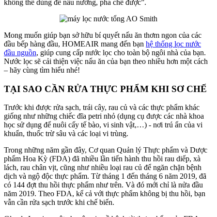
không thể dùng để nấu nướng, pha chế được”.
Mong muốn giúp bạn sở hữu bí quyết nấu ăn thơm ngon của các
đầu bếp hàng đầu, HOMEAIR mang đến bạn
hệ thống lọc nước
đầu nguồn
, giúp cung cấp nước lọc cho toàn bộ ngôi nhà của bạn.
Nước lọc sẽ cải thiện việc nấu ăn của bạn theo nhiều hơn một cách
– hãy cùng tìm hiểu nhé!
TẠI SAO CẦN RỬA THỰC PHẨM KHI SƠ CHẾ
Trước khi được rửa sạch, trái cây, rau củ và các thực phẩm khác
giống như những chiếc đĩa petri nhỏ (dụng cụ được các nhà khoa
học sử dụng để nuôi cấy tế bào, vi sinh vật,…) - nơi trú ẩn của vi
khuẩn, thuốc trừ sâu và các loại vi trùng.
Trong những năm gần đây, Cơ quan Quản lý Thực phẩm và Dược
phẩm Hoa Kỳ (FDA) đã nhiều lần tiến hành thu hồi rau diếp, xà
lách, rau chân vịt, cũng như nhiều loại rau củ để ngăn chặn bệnh
dịch và ngộ độc thực phẩm. Từ tháng 1 đến tháng 6 năm 2019, đã
có 144 đợt thu hồi thực phẩm như trên. Và đó mới chỉ là nửa đầu
năm 2019. Theo FDA, kể cả với thực phẩm không bị thu hồi, bạn
vẫn cần rửa sạch trước khi chế biến.