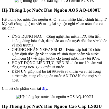
Hệ Thống Lọc Nước Đầu Nguồn AOS AQ-1000U
Hệ thống lọc nước đầu nguồn A. O. Smith nhập khẩu chính hãng từ
Mỹ với công nghệ ưu việt mang lại sự tiện nghi và an toàn cho cả
gia đình:
ỨNG DỤNG NAC – Công nghệ làm mềm nước tiên tiến
không dùng hóa chất, đảm bảo an toàn tuyệt đối cho sức khỏe
và môi trường.
CHỨNG NHẬN NSF/ANSI 42 – Được cấp bởi Tổ chức
giám định độc lập về an toàn vệ sinh thực phẩm và nước
uống của Mỹ về giảm lượng clo trong nước máy tới 97%.
HOẠT ĐỘNG LIÊN TỤC, BỀN BỈ - liên tục 10 năm với
tổng dung tích 3,785 triệu lít nước.
ĐÈN UV giúp loại bỏ tới 99,99% vi khuẩn và vi rút trong
nước máy, cung cấp nguồn nước AN TOÀN cho mọi sinh
hoạt.
Chi tiết sản phẩm xem tại
đây
.
Hệ Thống Lọc Nước Đầu Nguồn Cao Cấp LS03U