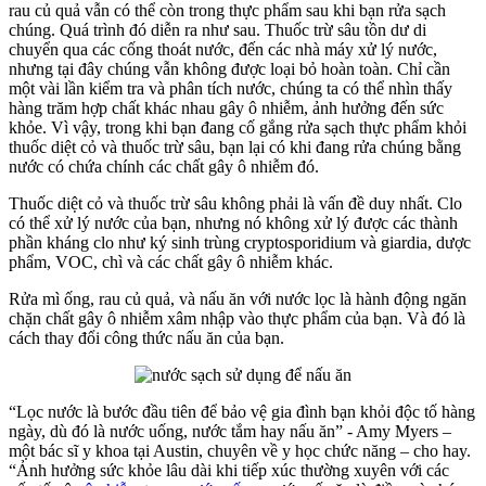
rau củ quả vẫn có thể còn trong thực phẩm sau khi bạn rửa sạch
chúng. Quá trình đó diễn ra như sau. Thuốc trừ sâu tồn dư di
chuyển qua các cống thoát nước, đến các nhà máy xử lý nước,
nhưng tại đây chúng vẫn không được loại bỏ hoàn toàn. Chỉ cần
một vài lần kiểm tra và phân tích nước, chúng ta có thể nhìn thấy
hàng trăm hợp chất khác nhau gây ô nhiễm, ảnh hưởng đến sức
khỏe. Vì vậy, trong khi bạn đang cố gắng rửa sạch thực phẩm khỏi
thuốc diệt cỏ và thuốc trừ sâu, bạn lại có khi đang rửa chúng bằng
nước có chứa chính các chất gây ô nhiễm đó.
Thuốc diệt cỏ và thuốc trừ sâu không phải là vấn đề duy nhất. Clo
có thể xử lý nước của bạn, nhưng nó không xử lý được các thành
phần kháng clo như ký sinh trùng cryptosporidium và giardia, dược
phẩm, VOC, chì và các chất gây ô nhiễm khác.
Rửa mì ống, rau củ quả, và nấu ăn với nước lọc là hành động ngăn
chặn chất gây ô nhiễm xâm nhập vào thực phẩm của bạn. Và đó là
cách thay đổi công thức nấu ăn của bạn.
“Lọc nước là bước đầu tiên để bảo vệ gia đình bạn khỏi độc tố hàng
ngày, dù đó là nước uống, nước tắm hay nấu ăn” - Amy Myers –
một bác sĩ y khoa tại Austin, chuyên về y học chức năng – cho hay.
“Ảnh hưởng sức khỏe lâu dài khi tiếp xúc thường xuyên với các