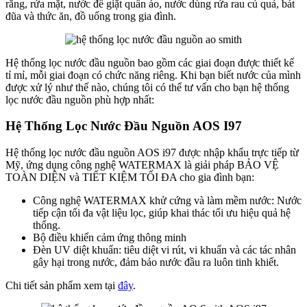
răng, rửa mặt, nước để giặt quần áo, nước dùng rửa rau củ quả, bát
đũa và thức ăn, đồ uống trong gia đình.
Hệ thống lọc nước đầu nguồn bao gồm các giai đoạn được thiết kế
tỉ mỉ, mỗi giai đoạn có chức năng riêng. Khi bạn biết nước của mình
được xử lý như thế nào, chúng tôi có thể tư vấn cho bạn hệ thống
lọc nước đầu nguồn phù hợp nhất:
Hệ Thống Lọc Nước Đầu Nguồn AOS I97
Hệ thống lọc nước đầu nguồn AOS i97 được nhập khẩu trực tiếp từ
Mỹ, ứng dụng công nghệ WATERMAX là giải pháp BẢO VỆ
TOÀN DIỆN và TIẾT KIỆM TỐI ĐA cho gia đình bạn:
Công nghệ WATERMAX khử cứng và làm mềm nước: Nước
tiếp cận tối đa vật liệu lọc, giúp khai thác tối ưu hiệu quả hệ
thống.
Bộ điều khiển cảm ứng thông minh
Đèn UV diệt khuẩn: tiêu diệt vi rút, vi khuẩn và các tác nhân
gây hại trong nước, đảm bảo nước đầu ra luôn tinh khiết.
Chi tiết sản phẩm xem tại
đây
.