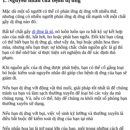
1. Nguyên nhân của bệnh dị ứng
Mặc dù một số người có thể có phản ứng dị ứng với nhiều thứ,
nhưng cũng có nhiều người phản ứng dị ứng rất mạnh với một chất
gây dị ứng nào đó.
Bất kể chất gây
dị ứng là gì
, nó luôn luôn tạo ra bất kỳ sự kết hợp
nào của mắt đỏ, hắt hơi, ho hoặc phát ban ngứa. Đôi khi bạn cũng
có thể biết bạn bị dị ứng gì, như vẩy da, bụi hoặc phấn hoa theo
mùa, nhưng nếu bạn thực sự không chắc chắn nguồn gốc là gì thì
bạn có thể nhờ bác sĩ thực hiện xét nghiệm da để xác định thủ
phạm.
Khi nguồn gốc của dị ứng được phát hiện, bạn có thể cố gắng loại
bỏ hoặc kiểm soát nguyên nhân đó giúp cho bệnh dị ứng của bạn sẽ
giảm đi.
Nếu bạn dị ứng với động vật thú nuôi, giải pháp tốt nhất là để chúng
tránh xa bạn và làm sạch thường xuyên để loại bỏ các vảy da mà
chúng rụng. Và, nếu có thể, hãy để chúng ra khỏi một số phòng bạn
thường xuyên sử dụng.
Nếu bạn dị ứng với bụi, việc vệ sinh kỹ lưỡng và thường xuyên là
điều bắt buộc để kiểm soát dị ứng của bạn tại nhà
Nếu phấn hoa lại là trở ngại lớn của bạn, một trong những cách dễ