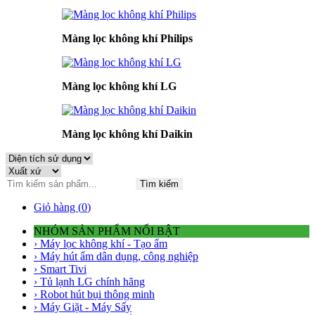
Màng lọc không khí Philips
Màng lọc không khí LG
Màng lọc không khí Daikin
Tìm kiếm
Giỏ hàng (
0
)
NHÓM SẢN PHẨM NỔI BẬT
› Máy lọc không khí - Tạo ẩm
› Máy hút ẩm dân dụng, công nghiệp
› Smart Tivi
› Tủ lạnh LG chính hãng
› Robot hút bụi thông minh
› Máy Giặt - Máy Sấy