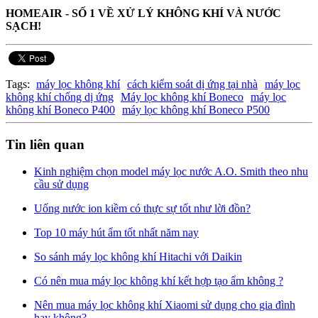
HOMEAIR - SỐ 1 VỀ XỬ LÝ KHÔNG KHÍ VÀ NƯỚC
SẠCH!
Tags:
máy lọc không khí
cách kiểm soát dị ứng tại nhà
máy lọc
không khí chống dị ứng
Máy lọc không khí Boneco
máy lọc
không khí Boneco P400
máy lọc không khí Boneco P500
Tin liên quan
Kinh nghiệm chọn model máy lọc nước A.O. Smith theo nhu
cầu sử dụng
Uống nước ion kiềm có thực sự tốt như lời đồn?
Top 10 máy hút ẩm tốt nhất năm nay
So sánh máy lọc không khí Hitachi với Daikin
Có nên mua máy lọc không khí kết hợp tạo ẩm không ?
Nên mua máy lọc không khí Xiaomi sử dụng cho gia đình
hay không?