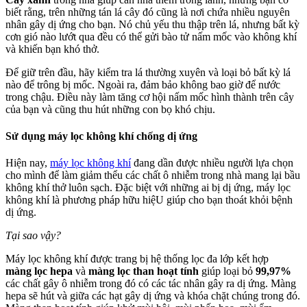
biết rằng, trên những tán lá cây đó cũng là nơi chứa nhiều nguyên
nhân gây dị ứng cho bạn. Nó chủ yếu thu thập trên lá, nhưng bất kỳ
cơn gió nào lướt qua đều có thể gửi bào tử nấm mốc vào không khí
và khiến bạn khó thở.
Để giữ trên đầu, hãy kiểm tra lá thường xuyên và loại bỏ bất kỳ lá
nào để trông bị mốc. Ngoài ra, đảm bảo không bao giờ để nước
trong chậu. Điều này làm tăng cơ hội nấm mốc hình thành trên cây
của bạn và cũng thu hút những con bọ khó chịu.
Sử dụng máy lọc không khí chống dị ứng
Hiện nay,
máy lọc không khí
đang dần được nhiều người lựa chọn
cho mình để làm giảm thểu các chất ô nhiễm trong nhà mang lại bầu
không khí thở luôn sạch. Đặc biệt với những ai bị dị ứng, máy lọc
không khí là phương pháp hữu hiệU giúp cho bạn thoát khỏi bệnh
dị ứng.
Tại sao vậy?
Máy lọc không khí được trang bị hệ thống lọc đa lớp kết hợp
màng lọc hepa
và
màng lọc than hoạt tính
giúp loại bỏ
99,97%
các chất gây ô nhiễm trong đó có các tác nhân gây ra dị ứng. Màng
hepa sẽ hút và giữa các hạt gây dị ứng và khóa chặt chúng trong đó.