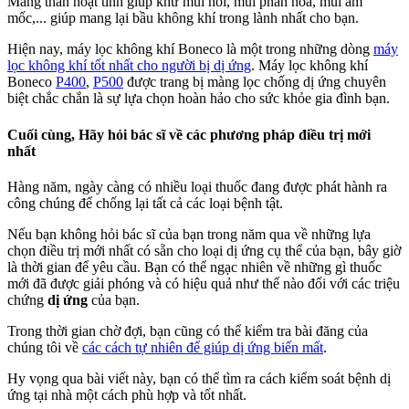
Màng than hoạt tính giúp khử mùi hôi, mùi phấn hoa, mùi ẩm
mốc,... giúp mang lại bầu không khí trong lành nhất cho bạn.
Hiện nay, máy lọc không khí Boneco là một trong những dòng
máy
lọc không khí tốt nhất cho người bị dị ứng
. Máy lọc không khí
Boneco
P400
,
P500
được trang bị màng lọc chống dị ứng chuyên
biệt chắc chắn là sự lựa chọn hoàn hảo cho sức khỏe gia đình bạn.
Cuối cùng, Hãy hỏi bác sĩ về các phương pháp điều trị mới
nhất
Hàng năm, ngày càng có nhiều loại thuốc đang được phát hành ra
công chúng để chống lại tất cả các loại bệnh tật.
Nếu bạn không hỏi bác sĩ của bạn trong năm qua về những lựa
chọn điều trị mới nhất có sẵn cho loại dị ứng cụ thể của bạn, bây giờ
là thời gian để yêu cầu. Bạn có thể ngạc nhiên về những gì thuốc
mới đã được giải phóng và có hiệu quả như thế nào đối với các triệu
chứng
dị ứng
của bạn.
Trong thời gian chờ đợi, bạn cũng có thể kiểm tra bài đăng của
chúng tôi về
các cách tự nhiên để giúp dị ứng biến mất
.
Hy vọng qua bài viết này, bạn có thể tìm ra cách kiểm soát bệnh dị
ứng tại nhà một cách phù hợp và tốt nhất.