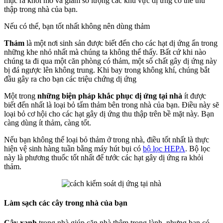
mục ra khỏi mở và giảm số lượng các khu vực dị ứng có thể thu
thập trong nhà của bạn.
Nếu có thể, bạn tốt nhất không nên dùng thảm
Thảm
là một nơi sinh sản được biết đến cho các hạt dị ứng ẩn trong
những khe nhỏ nhất mà chúng ta không thể thấy. Bất cứ khi nào
chúng ta đi qua một căn phòng có thảm, một số chất gây dị ứng này
bị đá ngược lên không trung. Khi bay trong không khí, chúng bắt
đầu gây ra cho bạn các triệu chứng dị ứng
Một trong
những biện pháp khắc phục dị ứng tại nhà
ít được
biết đến nhất là loại bỏ tấm thảm bên trong nhà của bạn. Điều này sẽ
loại bỏ cơ hội cho các hạt gây dị ứng thu thập trên bề mặt này. Bạn
càng dùng ít thảm, càng tốt.
Nếu bạn không thể loại bỏ thảm ở trong nhà, điều tốt nhất là thực
hiện vệ sinh hàng tuần bằng máy hút bụi có
bộ lọc HEPA
. Bộ lọc
này là phương thuốc tốt nhất để tước các hạt gây dị ứng ra khỏi
thảm.
Làm sạch các cây trong nhà của bạn
Cây xanh
trong nhà giúp căn nhà thêm trong lành, nhưng bạn có