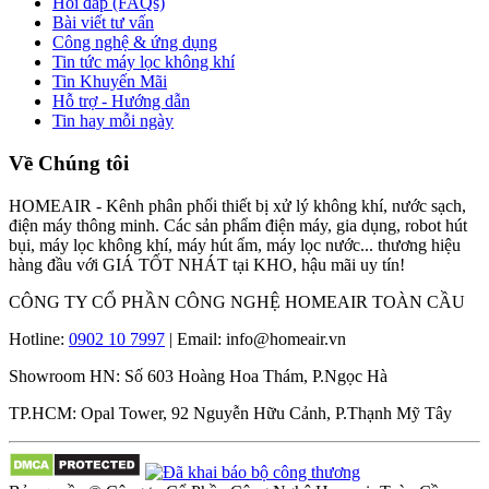
Hỏi đáp (FAQs)
Bài viết tư vấn
Công nghệ & ứng dụng
Tin tức máy lọc không khí
Tin Khuyến Mãi
Hỗ trợ - Hướng dẫn
Tin hay mỗi ngày
Về Chúng tôi
HOMEAIR - Kênh phân phối thiết bị xử lý không khí, nước sạch,
điện máy thông minh. Các sản phẩm điện máy, gia dụng, robot hút
bụi, máy lọc không khí, máy hút ẩm, máy lọc nước... thương hiệu
hàng đầu với GIÁ TỐT NHÁT tại KHO, hậu mãi uy tín!
CÔNG TY CỔ PHẦN CÔNG NGHỆ HOMEAIR TOÀN CẦU
Hotline:
0902 10 7997
| Email: info@homeair.vn
Showroom HN: Số 603 Hoàng Hoa Thám, P.Ngọc Hà
TP.HCM: Opal Tower, 92 Nguyễn Hữu Cảnh, P.Thạnh Mỹ Tây