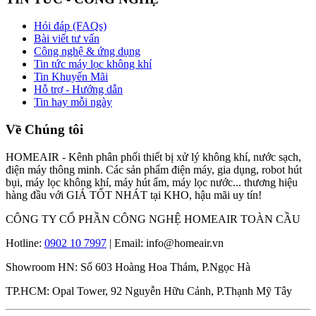
Hỏi đáp (FAQs)
Bài viết tư vấn
Công nghệ & ứng dụng
Tin tức máy lọc không khí
Tin Khuyến Mãi
Hỗ trợ - Hướng dẫn
Tin hay mỗi ngày
Về Chúng tôi
HOMEAIR - Kênh phân phối thiết bị xử lý không khí, nước sạch,
điện máy thông minh. Các sản phẩm điện máy, gia dụng, robot hút
bụi, máy lọc không khí, máy hút ẩm, máy lọc nước... thương hiệu
hàng đầu với GIÁ TỐT NHÁT tại KHO, hậu mãi uy tín!
CÔNG TY CỔ PHẦN CÔNG NGHỆ HOMEAIR TOÀN CẦU
Hotline:
0902 10 7997
| Email: info@homeair.vn
Showroom HN: Số 603 Hoàng Hoa Thám, P.Ngọc Hà
TP.HCM: Opal Tower, 92 Nguyễn Hữu Cảnh, P.Thạnh Mỹ Tây