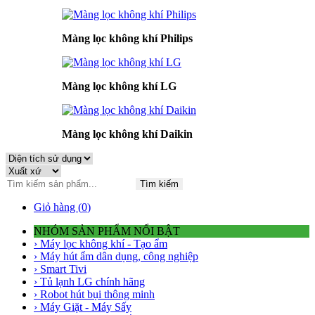
Màng lọc không khí Philips
Màng lọc không khí LG
Màng lọc không khí Daikin
Tìm kiếm
Giỏ hàng (
0
)
NHÓM SẢN PHẨM NỔI BẬT
› Máy lọc không khí - Tạo ẩm
› Máy hút ẩm dân dụng, công nghiệp
› Smart Tivi
› Tủ lạnh LG chính hãng
› Robot hút bụi thông minh
› Máy Giặt - Máy Sấy