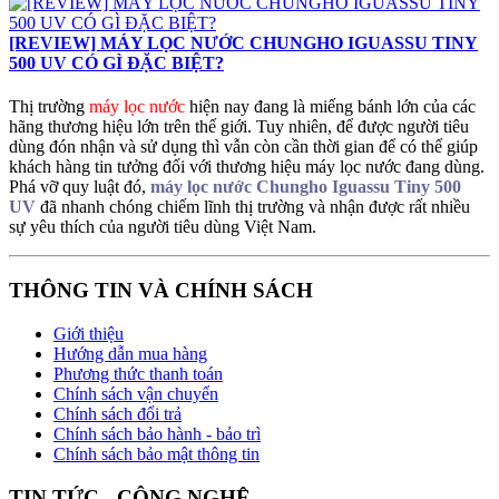
[REVIEW] MÁY LỌC NƯỚC CHUNGHO IGUASSU TINY
500 UV CÓ GÌ ĐẶC BIỆT?
Thị trường
máy lọc nước
hiện nay đang là miếng bánh lớn của các
hãng thương hiệu lớn trên thế giới. Tuy nhiên, để được người tiêu
dùng đón nhận và sử dụng thì vẫn còn cần thời gian để có thể giúp
khách hàng tin tưởng đối với thương hiệu máy lọc nước đang dùng.
Phá vỡ quy luật đó,
máy lọc nước Chungho Iguassu Tiny 500
UV
đã nhanh chóng chiếm lĩnh thị trường và nhận được rất nhiều
sự yêu thích của người tiêu dùng Việt Nam.
THÔNG TIN VÀ CHÍNH SÁCH
Giới thiệu
Hướng dẫn mua hàng
Phương thức thanh toán
Chính sách vận chuyển
Chính sách đổi trả
Chính sách bảo hành - bảo trì
Chính sách bảo mật thông tin
TIN TỨC - CÔNG NGHỆ