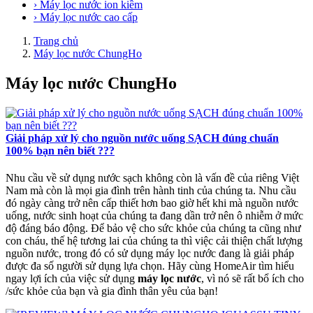
› Máy lọc nước ion kiềm
› Máy lọc nước cao cấp
Trang chủ
Máy lọc nước ChungHo
Máy lọc nước ChungHo
Giải pháp xử lý cho nguồn nước uống SẠCH đúng chuẩn
100% bạn nên biết ???
Nhu cầu về sử dụng nước sạch không còn là vấn đề của riêng Việt
Nam mà còn là mọi gia đình trên hành tinh của chúng ta. Nhu cầu
đó ngày càng trở nên cấp thiết hơn bao giờ hết khi mà nguồn nước
uống, nước sinh hoạt của chúng ta đang dần trở nên ô nhiễm ở mức
độ đáng báo động. Để bảo vệ cho sức khỏe của chúng ta cũng như
con cháu, thế hệ tương lai của chúng ta thì việc cải thiện chất lượng
nguồn nước, trong đó có sử dụng máy lọc nước đang là giải pháp
được đa số người sử dụng lựa chọn. Hãy cùng HomeAir tìm hiểu
ngay lợi ích của việc sử dụng
máy lọc nước
, vì nó sẽ rất bổ ích cho
/sức khỏe của bạn và gia đình thân yêu của bạn!