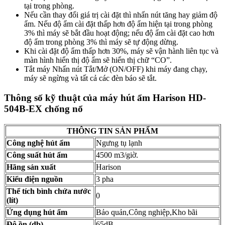
tại trong phòng.
Nếu cần thay đổi giá trị cài đặt thì nhấn nút tăng hay giảm độ
ẩm. Nếu độ ẩm cài đặt thấp hơn độ ẩm hiện tại trong phòng
3% thì máy sẽ bắt đầu hoạt động; nếu độ ẩm cài đặt cao hơn
độ ẩm trong phòng 3% thì máy sẽ tự động dừng.
Khi cài đặt độ ẩm thấp hơn 30%, máy sẽ vận hành liên tục và
màn hình hiển thị độ ẩm sẽ hiển thị chữ “CO”.
Tắt máy Nhấn nút Tắt/Mở (ON/OFF) khi máy đang chạy,
máy sẽ ngừng và tất cả các đèn báo sẽ tắt.
Thông số kỹ thuật của máy hút ẩm Harison HD-
504B-EX chống nổ
THÔNG TIN SẢN PHẨM
Công nghệ hút ẩm
Ngưng tụ lạnh
Công suất hút ẩm
4500 m3/giờ.
Hãng sản xuất
Harison
Kiểu điện nguồn
3 pha
Thể tích bình chứa nước
0
(lít)
Ứng dụng hút ẩm
Bảo quản,Công nghiệp,Kho bãi
Độ ồn (db)
65dB