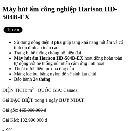
Máy hút ẩm công nghiệp Harison HD-
504B-EX
Sử dụng dòng điện
3 pha
giúp tăng khả năng hút ẩm và có
tính ổn định an toàn cao
Trang bị hệ thống chống nổ hiện đại
Máy hút ẩm Harison HD-504B-EX
hoạt động hoàn toàn
tự động với hệ thống nút nhấn cảm ứng linh hoạt
Thoát nước liên tục qua ống dẫn
Màng lọc bụi bằng nylon dễ vệ sinh lau chùi
Bảo hành
24 tháng
2
DIỆN TÍCH: m
- QUỐC GIA: Canada
Giá
ĐẶC BIỆT
trong 1 ngày
DUY NHẤT
!
Giá gốc:
165,000,000 ₫
Giá KM: 132,990,000 ₫
-19%