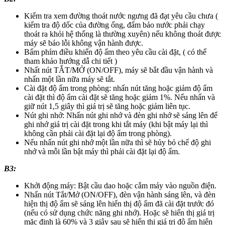
Kiểm tra xem đường thoát nước ngưng đã đạt yêu cầu chưa (
kiểm tra độ dốc của đường ống, đẩm bảo nước phải chạy
thoát ra khỏi hệ thống là thường xuyên) nếu không thoát được
máy sẽ báo lỗi không vận hành được.
Bấm phím điều khiển độ ẩm theo yêu cầu cài đặt, ( có thể
tham khảo hướng dẫ chi tiết )
Nhất nút TẮT/MỞ (ON/OFF), máy sẽ bắt đầu vận hành và
nhấn một lần nữa máy sẽ tắt.
Cài đặt độ ẩm trong phòng: nhấn nút tăng hoặc giảm độ ẩm
cài đặt thì độ ẩm cài đặt sẽ tăng hoặc giảm 1%. Nếu nhấn và
giữ nút 1,5 giây thì giá trị sẽ tăng hoặc giảm liên tục.
Nút ghi nhớ: Nhấn nút ghi nhớ và đèn ghi nhớ sẽ sáng lên để
ghi nhớ giá trị cài đặt trong khi tắt máy (khi bật máy lại thì
không cần phải cài đặt lại độ ẩm trong phòng).
Nếu nhấn nút ghi nhớ một lần nữa thì sẽ hủy bỏ chế độ ghi
nhớ và mỗi lần bật máy thì phải cài đặt lại độ ẩm.
B3:
Khởi động máy: Bật cầu dao hoặc cắm máy vào nguồn điện.
Nhấn nút Tắt/Mở (ON/OFF), đèn vận hành sáng lên, và đèn
hiện thị độ ẩm sẽ sáng lên hiển thị độ ẩm đã cài đặt trước đó
(nếu có sử dụng chức năng ghi nhớ). Hoặc sẽ hiển thị giá trị
mặc định là 60% và 3 giây sau sẽ hiển thị giá trị độ ẩm hiện