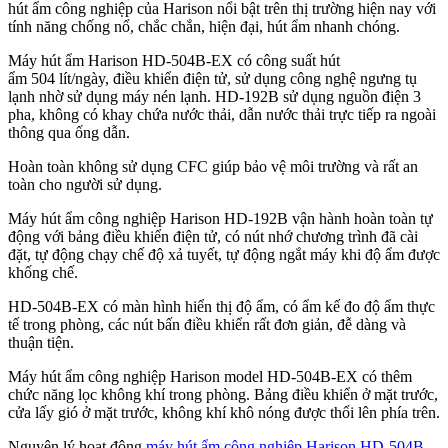
hút ẩm công nghiệp của Harison nổi bật trên thị trường hiện nay với
tính năng chống nổ, chắc chắn, hiện đại, hút ẩm nhanh chóng.
Máy hút ẩm Harison HD-504B-EX có công suất hút
ẩm 504 lít/ngày, điều khiển điện tử, sử dụng công nghệ ngưng tụ
lạnh nhờ sử dụng máy nén lạnh. HD-192B sử dụng nguồn điện 3
pha, không có khay chứa nước thải, dẫn nước thải trực tiếp ra ngoài
thông qua ống dẫn.
Hoàn toàn không sử dụng CFC giúp bảo vệ môi trường và rất an
toàn cho người sử dụng.
Máy hút ẩm công nghiệp Harison HD-192B vận hành hoàn toàn tự
động với bảng điều khiển điện tử, có nút nhớ chương trình đã cài
đặt, tự động chạy chế độ xả tuyết, tự động ngắt máy khi độ ẩm được
khống chế.
HD-504B-EX có màn hình hiển thị độ ẩm, có ẩm kế đo độ ẩm thực
tế trong phòng, các nút bấn điều khiển rất đơn giản, đễ dàng và
thuận tiện.
Máy hút ẩm công nghiệp Harison model HD-504B-EX có thêm
chức năng lọc không khí trong phòng. Bảng điều khiển ở mặt trước,
cửa lấy gió ở mặt trước, không khí khô nóng được thổi lên phía trên.
Nguyên lý hoạt động
máy hút ẩm công nghiệp Harison HD-504B-