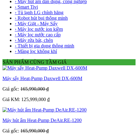
› Máy hút ẩm dân dụng, công nghiệp
› Smart Tivi
› Tủ lạnh LG chính hãng
› Robot hút bụi thông minh
› Máy Giặt - Máy Sấy
› Máy lọc nước ion kiềm
› Máy lọc nước cao cấp
› Máy rửa bát, chén
› Thiết bị gia dụng thông minh
› Màng lọc không khí
SẢN PHẨM CÙNG TẦM GIÁ
Máy sấy Heat-Pump Daxwell DX-600M
Giá gốc:
165,990,000 ₫
Giá KM: 125,999,000 ₫
Máy hút ẩm Heat-Pump DeAir.RE-1200
Giá gốc:
165,990,000 ₫