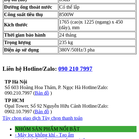
Đường ống thoát nước
Có thể lắp
Công suất tiêu thụ
8500W
1765 (cao)x 1225 (ngang) x 450
Kích thước
(dày), mm
Thời gian bảo hành
24 tháng
Trọng lượng
235 kg
Điện áp sử dụng
380V/50Hz/3 pha
Liên hệ Hotline/Zalo:
090 210 7997
TP Hà Nội
Số 603 Hoàng Hoa Thám, P. Ngọc Hà Hotline/Zalo:
090.210.7997 (
Bản đồ
)
TP HCM
Opal Tower, Số 92 Nguyễn Hữu Cảnh Hotline/Zalo:
0902.10.7997 (
Bản đồ
)
Tùy chọn giao dịch
Tùy chọn thanh toán
NHÓM SẢN PHẨM NỔI BẬT
› Máy lọc không khí - Tạo ẩm