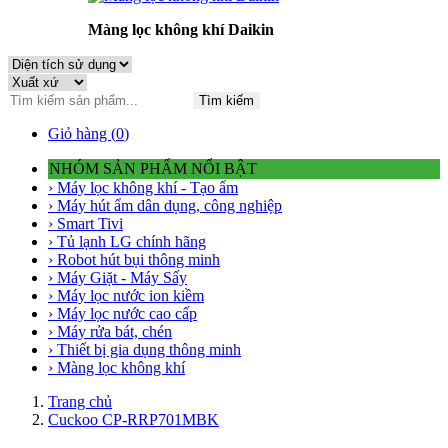
Màng lọc không khí Daikin
Tìm kiếm
Giỏ hàng (
0
)
NHÓM SẢN PHẨM NỔI BẬT
› Máy lọc không khí - Tạo ẩm
› Máy hút ẩm dân dụng, công nghiệp
› Smart Tivi
› Tủ lạnh LG chính hãng
› Robot hút bụi thông minh
› Máy Giặt - Máy Sấy
› Máy lọc nước ion kiềm
› Máy lọc nước cao cấp
› Máy rửa bát, chén
› Thiết bị gia dụng thông minh
› Màng lọc không khí
Trang chủ
Cuckoo CP-RRP701MBK