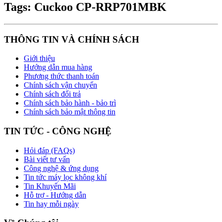
Tags: Cuckoo CP-RRP701MBK
THÔNG TIN VÀ CHÍNH SÁCH
Giới thiệu
Hướng dẫn mua hàng
Phương thức thanh toán
Chính sách vận chuyển
Chính sách đổi trả
Chính sách bảo hành - bảo trì
Chính sách bảo mật thông tin
TIN TỨC - CÔNG NGHỆ
Hỏi đáp (FAQs)
Bài viết tư vấn
Công nghệ & ứng dụng
Tin tức máy lọc không khí
Tin Khuyến Mãi
Hỗ trợ - Hướng dẫn
Tin hay mỗi ngày