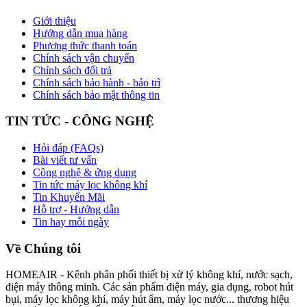
Giới thiệu
Hướng dẫn mua hàng
Phương thức thanh toán
Chính sách vận chuyển
Chính sách đổi trả
Chính sách bảo hành - bảo trì
Chính sách bảo mật thông tin
TIN TỨC - CÔNG NGHỆ
Hỏi đáp (FAQs)
Bài viết tư vấn
Công nghệ & ứng dụng
Tin tức máy lọc không khí
Tin Khuyến Mãi
Hỗ trợ - Hướng dẫn
Tin hay mỗi ngày
Về Chúng tôi
HOMEAIR - Kênh phân phối thiết bị xử lý không khí, nước sạch,
điện máy thông minh. Các sản phẩm điện máy, gia dụng, robot hút
bụi, máy lọc không khí, máy hút ẩm, máy lọc nước... thương hiệu