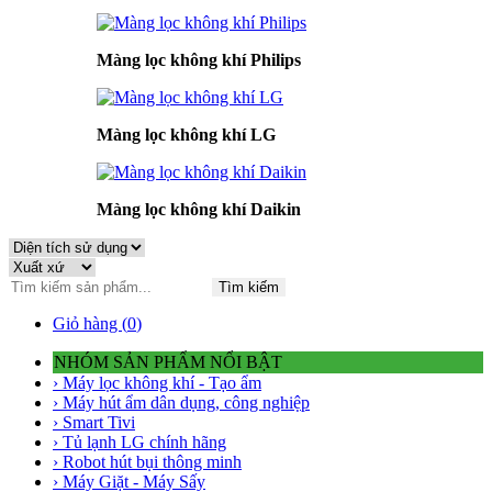
Màng lọc không khí Philips
Màng lọc không khí LG
Màng lọc không khí Daikin
Tìm kiếm
Giỏ hàng (
0
)
NHÓM SẢN PHẨM NỔI BẬT
› Máy lọc không khí - Tạo ẩm
› Máy hút ẩm dân dụng, công nghiệp
› Smart Tivi
› Tủ lạnh LG chính hãng
› Robot hút bụi thông minh
› Máy Giặt - Máy Sấy