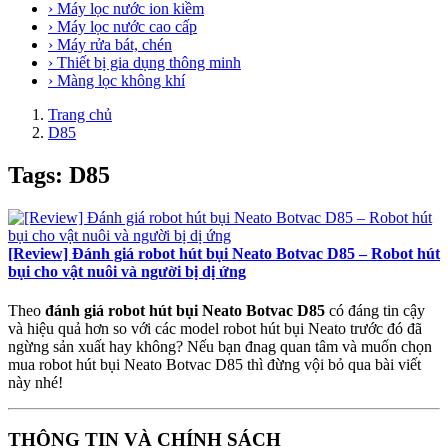
› Máy lọc nước ion kiềm
› Máy lọc nước cao cấp
› Máy rửa bát, chén
› Thiết bị gia dụng thông minh
› Màng lọc không khí
Trang chủ
D85
Tags: D85
[Review] Đánh giá robot hút bụi Neato Botvac D85 – Robot hút
bụi cho vật nuôi và người bị dị ứng
Theo
đánh giá robot hút bụi Neato Botvac D85
có đáng tin cậy
và hiệu quả hơn so với các model robot hút bụi Neato trước đó đã
ngừng sản xuất hay không? Nếu bạn đnag quan tâm và muốn chọn
mua robot hút bụi Neato Botvac D85 thì đừng vội bỏ qua bài viết
này nhé!
THÔNG TIN VÀ CHÍNH SÁCH