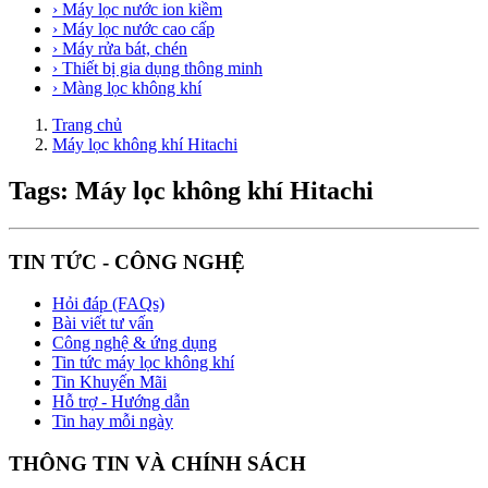
› Máy lọc nước ion kiềm
› Máy lọc nước cao cấp
› Máy rửa bát, chén
› Thiết bị gia dụng thông minh
› Màng lọc không khí
Trang chủ
Máy lọc không khí Hitachi
Tags: Máy lọc không khí Hitachi
TIN TỨC - CÔNG NGHỆ
Hỏi đáp (FAQs)
Bài viết tư vấn
Công nghệ & ứng dụng
Tin tức máy lọc không khí
Tin Khuyến Mãi
Hỗ trợ - Hướng dẫn
Tin hay mỗi ngày
THÔNG TIN VÀ CHÍNH SÁCH