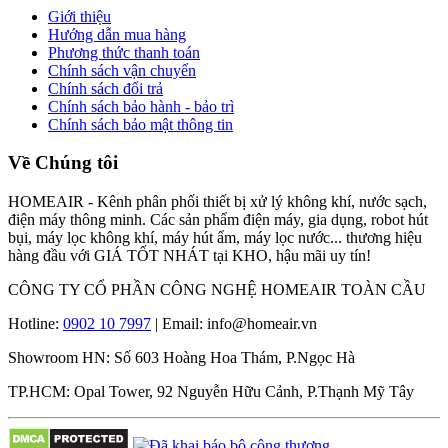
Giới thiệu
Hướng dẫn mua hàng
Phương thức thanh toán
Chính sách vận chuyển
Chính sách đổi trả
Chính sách bảo hành - bảo trì
Chính sách bảo mật thông tin
Về Chúng tôi
HOMEAIR - Kênh phân phối thiết bị xử lý không khí, nước sạch,
điện máy thông minh. Các sản phẩm điện máy, gia dụng, robot hút
bụi, máy lọc không khí, máy hút ẩm, máy lọc nước... thương hiệu
hàng đầu với GIÁ TỐT NHÁT tại KHO, hậu mãi uy tín!
CÔNG TY CỔ PHẦN CÔNG NGHỆ HOMEAIR TOÀN CẦU
Hotline:
0902 10 7997
| Email: info@homeair.vn
Showroom HN: Số 603 Hoàng Hoa Thám, P.Ngọc Hà
TP.HCM: Opal Tower, 92 Nguyễn Hữu Cảnh, P.Thạnh Mỹ Tây