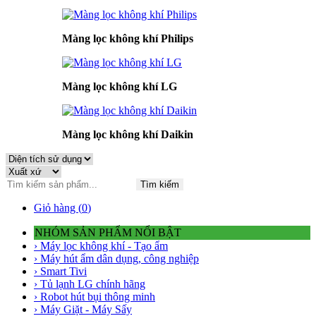
Màng lọc không khí Philips
Màng lọc không khí LG
Màng lọc không khí Daikin
Tìm kiếm
Giỏ hàng (
0
)
NHÓM SẢN PHẨM NỔI BẬT
› Máy lọc không khí - Tạo ẩm
› Máy hút ẩm dân dụng, công nghiệp
› Smart Tivi
› Tủ lạnh LG chính hãng
› Robot hút bụi thông minh
› Máy Giặt - Máy Sấy