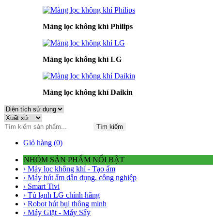
Màng lọc không khí Philips
Màng lọc không khí LG
Màng lọc không khí Daikin
Tìm kiếm
Giỏ hàng (
0
)
NHÓM SẢN PHẨM NỔI BẬT
› Máy lọc không khí - Tạo ẩm
› Máy hút ẩm dân dụng, công nghiệp
› Smart Tivi
› Tủ lạnh LG chính hãng
› Robot hút bụi thông minh
› Máy Giặt - Máy Sấy