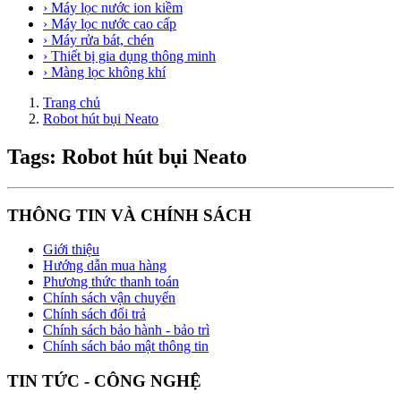
› Máy lọc nước ion kiềm
› Máy lọc nước cao cấp
› Máy rửa bát, chén
› Thiết bị gia dụng thông minh
› Màng lọc không khí
Trang chủ
Robot hút bụi Neato
Tags: Robot hút bụi Neato
THÔNG TIN VÀ CHÍNH SÁCH
Giới thiệu
Hướng dẫn mua hàng
Phương thức thanh toán
Chính sách vận chuyển
Chính sách đổi trả
Chính sách bảo hành - bảo trì
Chính sách bảo mật thông tin
TIN TỨC - CÔNG NGHỆ