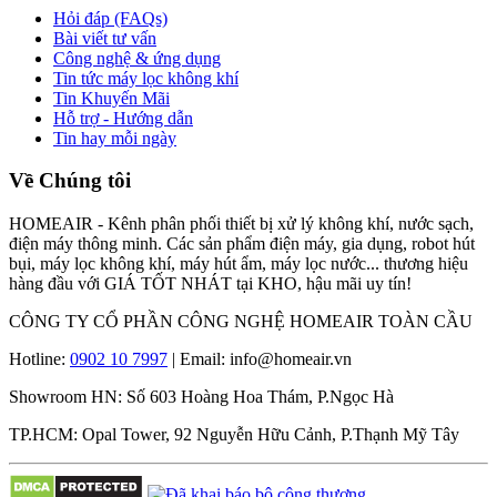
Hỏi đáp (FAQs)
Bài viết tư vấn
Công nghệ & ứng dụng
Tin tức máy lọc không khí
Tin Khuyến Mãi
Hỗ trợ - Hướng dẫn
Tin hay mỗi ngày
Về Chúng tôi
HOMEAIR - Kênh phân phối thiết bị xử lý không khí, nước sạch,
điện máy thông minh. Các sản phẩm điện máy, gia dụng, robot hút
bụi, máy lọc không khí, máy hút ẩm, máy lọc nước... thương hiệu
hàng đầu với GIÁ TỐT NHÁT tại KHO, hậu mãi uy tín!
CÔNG TY CỔ PHẦN CÔNG NGHỆ HOMEAIR TOÀN CẦU
Hotline:
0902 10 7997
| Email: info@homeair.vn
Showroom HN: Số 603 Hoàng Hoa Thám, P.Ngọc Hà
TP.HCM: Opal Tower, 92 Nguyễn Hữu Cảnh, P.Thạnh Mỹ Tây