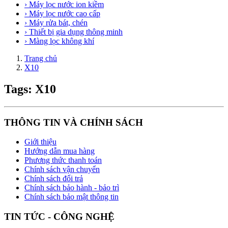
› Máy lọc nước ion kiềm
› Máy lọc nước cao cấp
› Máy rửa bát, chén
› Thiết bị gia dụng thông minh
› Màng lọc không khí
Trang chủ
X10
Tags: X10
THÔNG TIN VÀ CHÍNH SÁCH
Giới thiệu
Hướng dẫn mua hàng
Phương thức thanh toán
Chính sách vận chuyển
Chính sách đổi trả
Chính sách bảo hành - bảo trì
Chính sách bảo mật thông tin
TIN TỨC - CÔNG NGHỆ