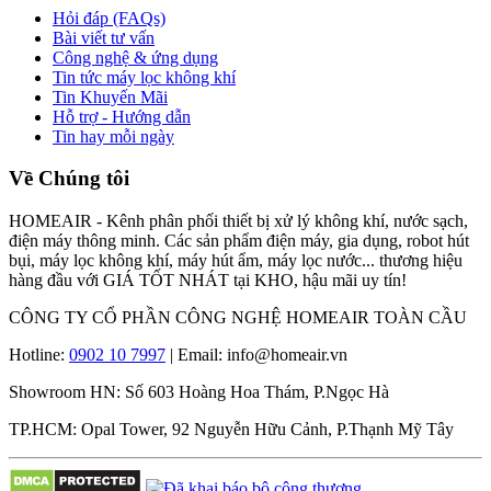
Hỏi đáp (FAQs)
Bài viết tư vấn
Công nghệ & ứng dụng
Tin tức máy lọc không khí
Tin Khuyến Mãi
Hỗ trợ - Hướng dẫn
Tin hay mỗi ngày
Về Chúng tôi
HOMEAIR - Kênh phân phối thiết bị xử lý không khí, nước sạch,
điện máy thông minh. Các sản phẩm điện máy, gia dụng, robot hút
bụi, máy lọc không khí, máy hút ẩm, máy lọc nước... thương hiệu
hàng đầu với GIÁ TỐT NHÁT tại KHO, hậu mãi uy tín!
CÔNG TY CỔ PHẦN CÔNG NGHỆ HOMEAIR TOÀN CẦU
Hotline:
0902 10 7997
| Email: info@homeair.vn
Showroom HN: Số 603 Hoàng Hoa Thám, P.Ngọc Hà
TP.HCM: Opal Tower, 92 Nguyễn Hữu Cảnh, P.Thạnh Mỹ Tây