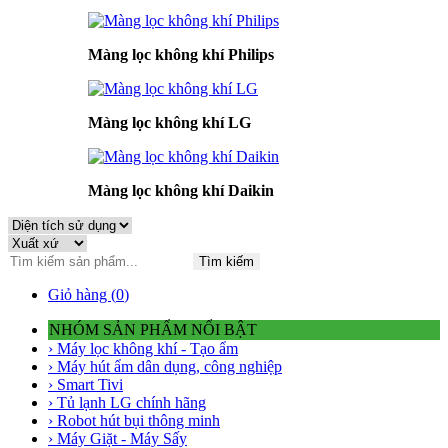
Màng lọc không khí Philips
Màng lọc không khí LG
Màng lọc không khí Daikin
Tìm kiếm
Giỏ hàng (
0
)
NHÓM SẢN PHẨM NỔI BẬT
› Máy lọc không khí - Tạo ẩm
› Máy hút ẩm dân dụng, công nghiệp
› Smart Tivi
› Tủ lạnh LG chính hãng
› Robot hút bụi thông minh
› Máy Giặt - Máy Sấy