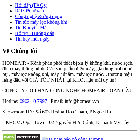
Hỏi đáp (FAQs)
Bài viết tư vấn
Công nghệ & ứng dụng
Tin tức máy lọc không khí
Tin Khuyến Mãi
Hỗ trợ - Hướng dẫn
Tin hay mỗi ngày
Về Chúng tôi
HOMEAIR - Kênh phân phối thiết bị xử lý không khí, nước sạch,
điện máy thông minh. Các sản phẩm điện máy, gia dụng, robot hút
bụi, máy lọc không khí, máy hút ẩm, máy lọc nước... thương hiệu
hàng đầu với GIÁ TỐT NHÁT tại KHO, hậu mãi uy tín!
CÔNG TY CỔ PHẦN CÔNG NGHỆ HOMEAIR TOÀN CẦU
Hotline:
0902 10 7997
| Email: info@homeair.vn
Showroom HN: Số 603 Hoàng Hoa Thám, P.Ngọc Hà
TP.HCM: Opal Tower, 92 Nguyễn Hữu Cảnh, P.Thạnh Mỹ Tây