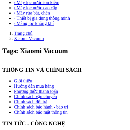
› Máy lọc nước ion kiềm
› Máy lọc nước cao cấp
› Máy rửa bát, chén
› Thiết bị gia dụng thông minh
› Màng lọc không khí
Trang chủ
Xiaomi Vacuum
Tags: Xiaomi Vacuum
THÔNG TIN VÀ CHÍNH SÁCH
Giới thiệu
Hướng dẫn mua hàng
Phương thức thanh toán
Chính sách vận chuyển
Chính sách đổi trả
Chính sách bảo hành - bảo trì
Chính sách bảo mật thông tin
TIN TỨC - CÔNG NGHỆ