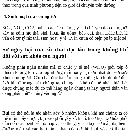
theo trong quá trình phương tiện cơ giới di chuyển trên đường.
4. Sinh hoạt của con người
SO2, NO2, CO2, bụi là các tác nhân gây hại chủ yếu do con người
gây ra gồm rác thải sinh hoạt, ăn uống, bếp củi, than,...đặc biệt là
vấn đề xử lý rác thải sinh hoạt, y tế,...vẫn chưa có biện pháp triệt để.
Sự nguy hại của các chất độc lẫn trong không khí
đối với sức khỏe con người
Không phải ngẫu nhiên mà tổ chức y tế thế (WHO) giới xếp ô
nhiễm không khí vào top những mối nguy hại lớn nhất đối với sức
khỏe con người. Các chất độc hại lẫn trong không khí hình như đều
"vô hình" trong mắt chúng ta, chúng ta khó có thể nhận biết hết
được chúng mặc dù có thể hàng ngày chúng ta hay người thân vẫn
đang phải "hít" chúng vào người.
Bụi
có thể nói là tác nhân gây ô nhiễm không khí mà chúng ta có
thể nhìn thấy được , bụi vào phổi gây kích thích cơ học, xơ hóa phổi
dẫn đến các bệnh về hô hấp và có thể gây các bệnh ở mắt, da, bệnh
đường máu và các hệ thống khác của cơ thể (bụi vào cơ thể tan