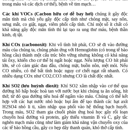
trong máu và các dịch cơ thể), bệnh về tim mạch…
Các khí VOCs (Cacbon hữu cơ dễ bay hơi)
chúng ít gây độc
mãn tính mà chủ yếu gây độc cấp tính như chóng mặt, say nôn,
sưng mắt, co giật, ngạt, viêm phổi cấp tính. Chỉ một số ít chất có
khả năng gây độc mãn tính thì lại tạo ra ung thư máu, bệnh thần
kinh, dị tật.
Khí COx (cacbonoxit)
: Khi vô tình hít phải, CO sẽ đi vào đường
máu của chúng ta, chúng phản ứng với Hemoglobin (có trong tế bào
hồng cầu) thành một cấu trúc bền vững nhưng không có khả năng
tải ôxy, khiến cho cơ thể bị ngất hoặc ngạt. Nếu lượng CO hít phải
lớn, sẽ có cảm giác đau đầu, chóng mặt, buồn nôn, mệt mỏi. Nếu
CO nhiều, có thể bất tỉnh hoặc nguy cơ chết ngạt rất nhanh. Có
nhiều dạng COx như CO2,CO3 nhưng CO là chất độc nhất.
Khí SO2
(lưu huỳnh dioxit)
: Khí SO2 xâm nhập vào cơ thể qua
đường hô hấp hoặc hoà tan với nước bọt khi chúng ta ăn uống, hít
thở, từ đó qua đường tiêu hoá để ngấm vào máu. Chúng có thể kết
hợp với các hạt nước nhỏ hoặc bụi ẩm để tạo thành các hạt axít
H2SO4 nhỏ li ti, xâm nhập qua phổi vào hệ thống bạch huyết.
Trong máu, SO2 tham gia chuỗi phản ứng hoá học gây rối loạn
chuyển hoá đường và protein, gây thiếu vitamin B và C, gây tắc
nghẽn mạch máu cũng như làm giảm khả năng vận chuyển oxy của
các tế bào hồng cầu, gây co hẹp dây thanh quản, khó thở cấp tính.