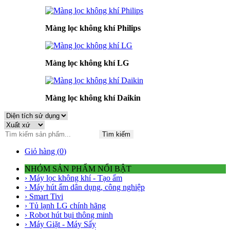
Màng lọc không khí Philips
Màng lọc không khí LG
Màng lọc không khí Daikin
Tìm kiếm
Giỏ hàng (
0
)
NHÓM SẢN PHẨM NỔI BẬT
› Máy lọc không khí - Tạo ẩm
› Máy hút ẩm dân dụng, công nghiệp
› Smart Tivi
› Tủ lạnh LG chính hãng
› Robot hút bụi thông minh
› Máy Giặt - Máy Sấy