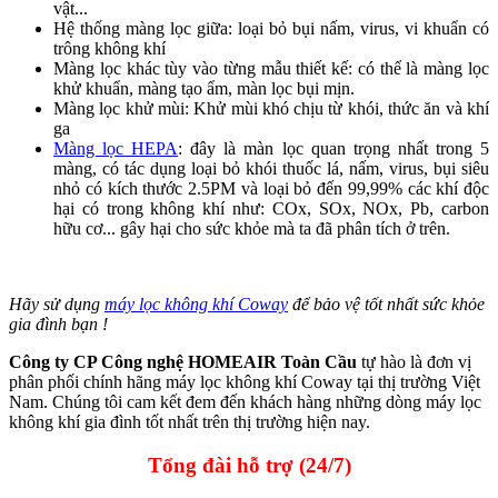
vật...
Hệ thống màng lọc giữa: loại bỏ bụi nấm, virus, vi khuẩn có
trông không khí
Màng lọc khác tùy vào từng mẫu thiết kế: có thể là màng lọc
khử khuẩn, màng tạo ẩm, màn lọc bụi mịn.
Màng lọc khử mùi: Khử mùi khó chịu từ khói, thức ăn và khí
ga
Màng lọc HEPA
: đây là màn lọc quan trọng nhất trong 5
màng, có tác dụng loại bỏ khói thuốc lá, nấm, virus, bụi siêu
nhỏ có kích thước 2.5PM và loại bỏ đến 99,99% các khí độc
hại có trong không khí như: COx, SOx, NOx, Pb, carbon
hữu cơ... gây hại cho sức khỏe mà ta đã phân tích ở trên.
Hãy sử dụng
máy lọc không khí Coway
để bảo vệ tốt nhất sức khỏe
gia đình bạn !
Công ty CP Công nghệ HOMEAIR Toàn Cầu
tự hào là đơn vị
phân phối chính hãng máy lọc không khí Coway tại thị trường Việt
Nam. Chúng tôi cam kết đem đến khách hàng những dòng máy lọc
không khí gia đình tốt nhất trên thị trường hiện nay.
Tổng đài hỗ trợ (24/7)