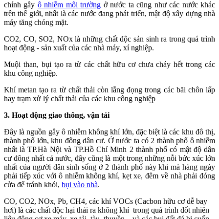
chính gây
ô nhiễm môi trường
ở nước ta cũng như các nước khác
trên thế giới, nhất là các nước đang phát triển, mật độ xây dựng nhà
máy tăng chóng mặt.
CO2, CO, SO2, NOx là những chất độc sản sinh ra trong quá trình
hoạt động - sản xuất của các nhà máy, xí nghiệp.
Muội than, bụi tạo ra từ các chất hữu cơ chưa cháy hết trong các
khu công nghiệp.
Khí metan tạo ra từ chất thải còn lắng đọng trong các bãi chôn lấp
hay trạm xử lý chất thải của các khu công nghiệp
3. Hoạt động giao thông, vận tải
Đây là nguồn gây ô nhiễm không khí lớn, đặc biệt là các khu đô thị,
thành phố lớn, khu đông dân cư. Ở nước ta có 2 thành phố ô nhiễm
nhất là TP.Hà Nội và TP.Hồ Chí Minh 2 thành phố có mật độ dân
cư đông nhất cả nước, đây cũng là một trong những nỗi bức xúc lớn
nhất của người dân sinh sống ở 2 thành phố này khi mà hàng ngày
phải tiếp xúc với ô nhiễm không khí, kẹt xe, đêm về nhà phải đóng
cửa để tránh khói,
bụi vào nhà
.
CO, CO2, NOx, Pb, CH4, các khí VOCs (Cacbon hữu cơ dễ bay
hơi) là các chất độc hại thải ra không khí trong quá trình đốt nhiên
liệu động cơ xe máy, xe tải, tàu, thuyền,...và các bụi đất đá bị cuốn