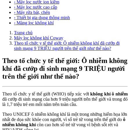
› Máy lọc nước ion kiềm
› Máy lọc nước cao cấp
› Máy rửa bát, chén
› Thiết bị gia dụng thông minh
› Màng lọc không khí
Trang chủ
Máy lọc không khí Coway
Theo tổ chức y tế thế giới: Ô nhiễm không khí đã cướp đi
sinh mạng 9 TRIỆU người trên thế giới như thế nào?
Theo tổ chức y tế thế giới: Ô nhiễm không
khí đã cướp đi sinh mạng 9 TRIỆU người
trên thế giới như thế nào?
Theo tổ chức y tế thế giới (WHO) tiếp xúc với
không khí ô nhiễm
đã cướp đi sinh mạng của hơn 9 triệu người trên thế giới và trong đó
là 1,7 triệu trẻ em mỗi năm trên toàn cầu.
Theo UNICEF ô nhiễm không khí là một trong những hiểm họa lớn
nhất đe dọa sức khỏe con người, vì số trẻ tử vong trên thế giới do
ô
nhiễm không khí
còn cao hơn số trẻ tử vong vì bệnh sốt rét và
HIV/AIDS cộng lại.