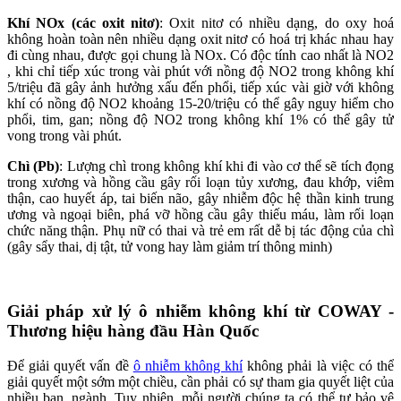
Khí NOx
(các oxit nitơ)
: Oxit nitơ có nhiều dạng, do oxy hoá
không hoàn toàn nên nhiều dạng oxit nitơ có hoá trị khác nhau hay
đi cùng nhau, được gọi chung là NOx. Có độc tính cao nhất là NO2
, khi chỉ tiếp xúc trong vài phút với nồng độ NO2 trong không khí
5/triệu đã gây ảnh hưởng xấu đến phổi, tiếp xúc vài giờ với không
khí có nồng độ NO2 khoảng 15-20/triệu có thể gây nguy hiểm cho
phổi, tim, gan; nồng độ NO2 trong không khí 1% có thể gây tử
vong trong vài phút.
Chì (Pb)
: Lượng chì trong không khí khi đi vào cơ thể sẽ tích đọng
trong xương và hồng cầu gây rối loạn tủy xương, đau khớp, viêm
thận, cao huyết áp, tai biến não, gây nhiễm độc hệ thần kinh trung
ương và ngoại biên, phá vỡ hồng cầu gây thiếu máu, làm rối loạn
chức năng thận. Phụ nữ có thai và trẻ em rất dễ bị tác động của chì
(gây sẩy thai, dị tật, tử vong hay làm giảm trí thông minh)
Giải pháp xử lý ô nhiễm không khí từ COWAY -
Thương hiệu hàng đầu Hàn Quốc
Để giải quyết vấn đề
ô nhiễm không khí
không phải là việc có thể
giải quyết một sớm một chiều, cần phải có sự tham gia quyết liệt của
nhiều ban, ngành. Tuy nhiên, mỗi người chúng ta có thể tự bảo vệ