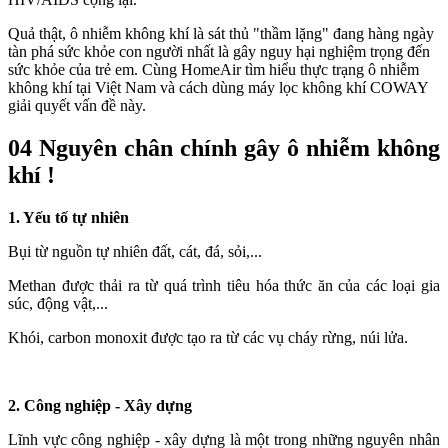
Quả thật, ô nhiễm không khí là sát thủ "thầm lặng" đang hàng ngày
tàn phá sức khỏe con người nhất là gây nguy hại nghiệm trọng đến
sức khỏe của trẻ em. Cùng HomeAir tìm hiểu thực trạng ô nhiễm
không khí tại Việt Nam và cách dùng máy lọc không khí COWAY
giải quyết vấn đề này.
04 Nguyên chân chính gây ô nhiễm không
khí !
1. Yếu tố tự nhiên
Bụi từ nguồn tự nhiên đất, cát, đá, sỏi,...
Methan được thải ra từ quá trình tiêu hóa thức ăn của các loại gia
súc, động vật,...
Khói, carbon monoxit được tạo ra từ các vụ cháy rừng, núi lửa.
2. Công nghiệp - Xây dựng
Lĩnh vực công nghiệp - xây dựng là một trong những nguyên nhân