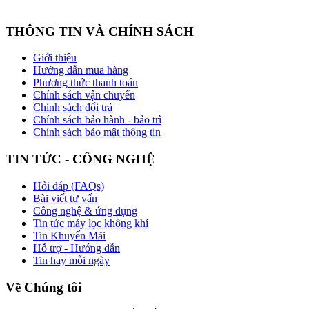
THÔNG TIN VÀ CHÍNH SÁCH
Giới thiệu
Hướng dẫn mua hàng
Phương thức thanh toán
Chính sách vận chuyển
Chính sách đổi trả
Chính sách bảo hành - bảo trì
Chính sách bảo mật thông tin
TIN TỨC - CÔNG NGHỆ
Hỏi đáp (FAQs)
Bài viết tư vấn
Công nghệ & ứng dụng
Tin tức máy lọc không khí
Tin Khuyến Mãi
Hỗ trợ - Hướng dẫn
Tin hay mỗi ngày
Về Chúng tôi