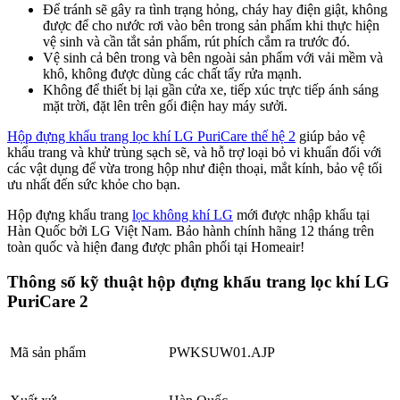
Để tránh sẽ gây ra tình trạng hỏng, cháy hay điện giật, không
được để cho nước rơi vào bên trong sản phẩm khi thực hiện
vệ sinh và cần tắt sản phẩm, rút phích cắm ra trước đó.
Vệ sinh cả bên trong và bên ngoài sản phẩm với vải mềm và
khô, không được dùng các chất tẩy rửa mạnh.
Không để thiết bị lại gần cửa xe, tiếp xúc trực tiếp ánh sáng
mặt trời, đặt lên trên gối điện hay máy sưởi.
Hộp đựng khẩu trang lọc khí LG PuriCare thế hệ 2
giúp bảo vệ
khẩu trang và khử trùng sạch sẽ, và hỗ trợ loại bỏ vi khuẩn đối với
các vật dụng để vừa trong hộp như điện thoại, mắt kính, bảo vệ tối
ưu nhất đến sức khỏe cho bạn.
Hộp đựng khẩu trang
lọc không khí LG
mới được nhập khẩu tại
Hàn Quốc bởi LG Việt Nam. Bảo hành chính hãng 12 tháng trên
toàn quốc và hiện đang được phân phối tại Homeair!
Thông số kỹ thuật hộp đựng khẩu trang lọc khí LG
PuriCare 2
Mã sản phẩm
PWKSUW01.AJP