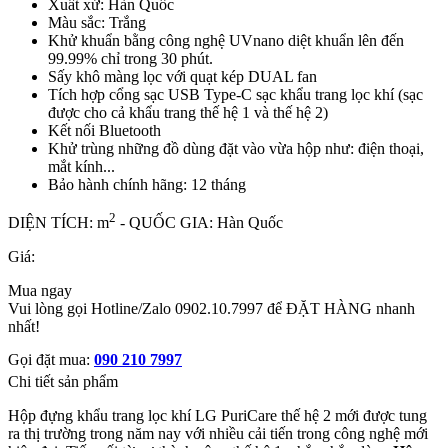
Xuất xứ: Hàn Quốc
Màu sắc: Trắng
Khử khuẩn bằng công nghệ UVnano diệt khuẩn lên đến
99.99% chỉ trong 30 phút.
Sấy khô màng lọc với quạt kép DUAL fan
Tích hợp cổng sạc USB Type-C sạc khẩu trang lọc khí (sạc
được cho cả khẩu trang thế hệ 1 và thế hệ 2)
Kết nối Bluetooth
Khử trùng những đồ dùng đặt vào vừa hộp như: điện thoại,
mắt kính...
Bảo hành chính hãng: 12 tháng
2
DIỆN TÍCH: m
- QUỐC GIA: Hàn Quốc
Giá:
Mua ngay
Vui lòng gọi Hotline/Zalo 0902.10.7997 để ĐẶT HÀNG nhanh
nhất!
Gọi đặt mua:
090 210 7997
Chi tiết sản phẩm
Hộp đựng khẩu trang lọc khí LG PuriCare thế hệ 2 mới được tung
ra thị trường trong năm nay với nhiều cải tiến trong công nghệ mới