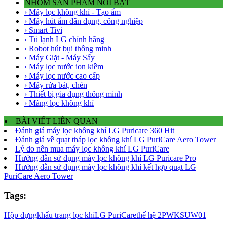
NHÓM SẢN PHẨM NỔI BẬT
› Máy lọc không khí - Tạo ẩm
› Máy hút ẩm dân dụng, công nghiệp
› Smart Tivi
› Tủ lạnh LG chính hãng
› Robot hút bụi thông minh
› Máy Giặt - Máy Sấy
› Máy lọc nước ion kiềm
› Máy lọc nước cao cấp
› Máy rửa bát, chén
› Thiết bị gia dụng thông minh
› Màng lọc không khí
BÀI VIẾT LIÊN QUAN
Đánh giá máy lọc không khí LG Puricare 360 Hit
Đánh giá về quạt tháp lọc không khí LG PuriCare Aero Tower
Lý do nên mua máy lọc không khí LG PuriCare
Hướng dẫn sử dụng máy lọc không khí LG Puricare Pro
Hướng dẫn sử dụng máy lọc không khí kết hợp quạt LG
PuriCare Aero Tower
Tags:
Hộp đựng
khẩu trang lọc khí
LG PuriCare
thế hệ 2
PWKSUW01