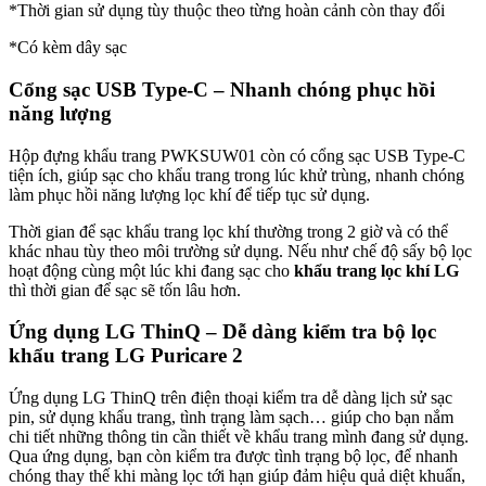
*Thời gian sử dụng tùy thuộc theo từng hoàn cảnh còn thay đổi
*Có kèm dây sạc
Cổng sạc USB Type-C – Nhanh chóng phục hồi
năng lượng
Hộp đựng khẩu trang PWKSUW01 còn có cổng sạc USB Type-C
tiện ích, giúp sạc cho khẩu trang trong lúc khử trùng, nhanh chóng
làm phục hồi năng lượng lọc khí để tiếp tục sử dụng.
Thời gian để sạc khẩu trang lọc khí thường trong 2 giờ và có thể
khác nhau tùy theo môi trường sử dụng. Nếu như chế độ sấy bộ lọc
hoạt động cùng một lúc khi đang sạc cho
khẩu trang lọc khí LG
thì thời gian để sạc sẽ tốn lâu hơn.
Ứng dụng LG ThinQ – Dễ dàng kiểm tra bộ lọc
khẩu trang LG Puricare 2
Ứng dụng LG ThinQ trên điện thoại kiểm tra dễ dàng lịch sử sạc
pin, sử dụng khẩu trang, tình trạng làm sạch… giúp cho bạn nắm
chi tiết những thông tin cần thiết về khẩu trang mình đang sử dụng.
Qua ứng dụng, bạn còn kiểm tra được tình trạng bộ lọc, để nhanh
chóng thay thế khi màng lọc tới hạn giúp đảm hiệu quả diệt khuẩn,