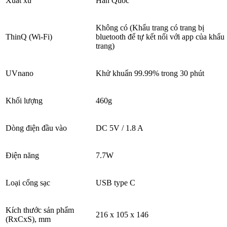
Xuất xứ
Hàn Quốc
Không có (Khẩu trang có trang bị
ThinQ (Wi-Fi)
bluetooth để tự kết nối với app của khẩu
trang)
UVnano
Khử khuẩn 99.99% trong 30 phút
Khối lượng
460g
Dòng điện đầu vào
DC 5V / 1.8 A
Điện năng
7.7W
Loại cổng sạc
USB type C
Kích thước sản phẩm
216 x 105 x 146
(RxCxS), mm