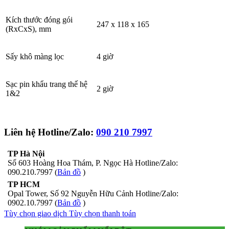
Kích thước đóng gói
247 x 118 x 165
(RxCxS), mm
Sấy khô màng lọc
4 giờ
Sạc pin khẩu trang thế hệ
2 giờ
1&2
Liên hệ Hotline/Zalo:
090 210 7997
TP Hà Nội
Số 603 Hoàng Hoa Thám, P. Ngọc Hà Hotline/Zalo:
090.210.7997 (
Bản đồ
)
TP HCM
Opal Tower, Số 92 Nguyễn Hữu Cảnh Hotline/Zalo:
0902.10.7997 (
Bản đồ
)
Tùy chọn giao dịch
Tùy chọn thanh toán