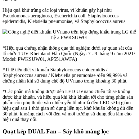
Hiệu quả khử trùng các loại virus, vi khuẩn gây hại như
Pseudomonas aeruginosa, Escherichia coli, Staphylococcus
epidermidis, Klebsiella pneumoniae, và Staphylococcus aureus.
*Hiệu quả chứng nhận thông qua thí nghiệm dưới sự quan sát của
tổ chức TUV Rheinland Hàn Quốc (Ngày: 7 - 9 tháng 9 năm 2021/
Model: PWKSUW01, AP551AWFA)
*Tỉ lệ tiêu diệt vi khuẩn Staphylococcus epidermidis /
Staphylococcus aureus / Klebsiella pneumoniae \đến 99,99% và
chứng nhận khi sử dụng chế độ UVnano trong khoảng 30 phút.
*Các phần mà không được đèn LED UVnano chiếu tới sẽ không
được khử khuẩn, và hiệu quả khi khử khuẩn tới cho từng phần sản
phẩm còn phụ thuộc vào nhiều yếu tố như là đèn LED sẽ bị giảm
hiệu quả sau 1 thời gian sử dụng liên tục, khử khuẩn không đủ đến
30 phút, khoảng cách với đèn và môi trường sử dụng đều làm cho
hiệu quả thay đổi.
Quạt kép DUAL Fan – Sấy khô màng lọc