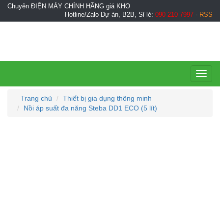
Chuyên ĐIỆN MÁY CHÍNH HÃNG giá KHO
Hotline/Zalo Dự án, B2B, Sỉ lẻ:
090 210 7997
-
RSS
Toggl
naviga
Trang chủ
Thiết bị gia dụng thông minh
Nồi áp suất đa năng Steba DD1 ECO (5 lít)