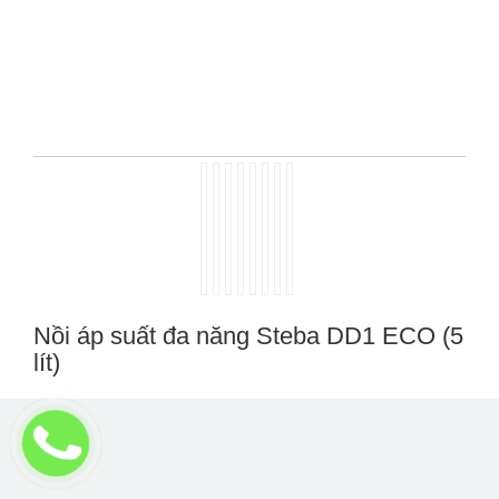
Nồi áp suất đa năng Steba DD1 ECO (5
lít)
Giữ tối đa hương vị, màu sắc và hình dạng của thực
phẩm
Công nghệ Eco thân thiện với môi trường
Giữ được trên 60% vitamin và trên 90% amino axit có
chứa trong thực phẩm