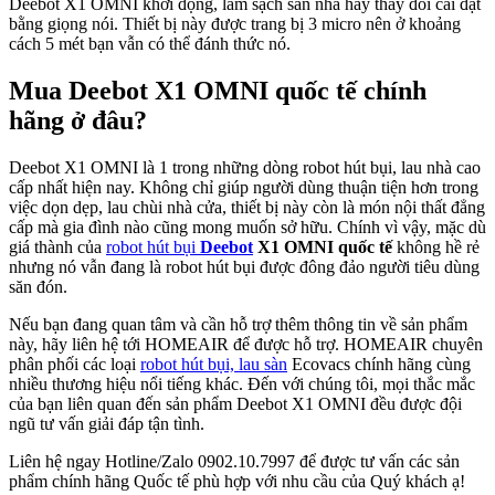
Deebot X1 OMNI khởi động, làm sạch sàn nhà hay thay đổi cài đặt
bằng giọng nói. Thiết bị này được trang bị 3 micro nên ở khoảng
cách 5 mét bạn vẫn có thể đánh thức nó.
Mua Deebot X1 OMNI quốc tế chính
hãng ở đâu?
Deebot X1 OMNI là 1 trong những dòng robot hút bụi, lau nhà cao
cấp nhất hiện nay. Không chỉ giúp người dùng thuận tiện hơn trong
việc dọn dẹp, lau chùi nhà cửa, thiết bị này còn là món nội thất đẳng
cấp mà gia đình nào cũng mong muốn sở hữu. Chính vì vậy, mặc dù
giá thành của
robot hút bụi
Deebot
X1 OMNI quốc tế
không hề rẻ
nhưng nó vẫn đang là robot hút bụi được đông đảo người tiêu dùng
săn đón.
Nếu bạn đang quan tâm và cần hỗ trợ thêm thông tin về sản phẩm
này, hãy liên hệ tới HOMEAIR để được hỗ trợ. HOMEAIR chuyên
phân phối các loại
robot hút bụi, lau sàn
Ecovacs chính hãng cùng
nhiều thương hiệu nổi tiếng khác. Đến với chúng tôi, mọi thắc mắc
của bạn liên quan đến sản phẩm Deebot X1 OMNI đều được đội
ngũ tư vấn giải đáp tận tình.
Liên hệ ngay Hotline/Zalo 0902.10.7997 để được tư vấn các sản
phẩm chính hãng Quốc tế phù hợp với nhu cầu của Quý khách ạ!