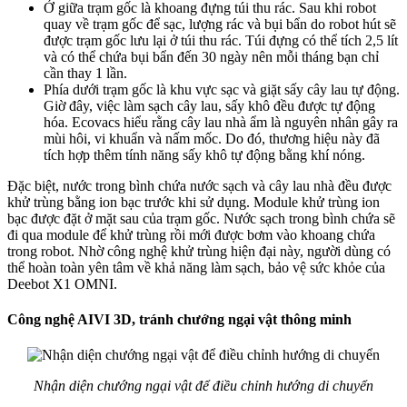
Ở giữa trạm gốc là khoang đựng túi thu rác. Sau khi robot
quay về trạm gốc để sạc, lượng rác và bụi bẩn do robot hút sẽ
được trạm gốc lưu lại ở túi thu rác. Túi đựng có thể tích 2,5 lít
và có thể chứa bụi bẩn đến 30 ngày nên mỗi tháng bạn chỉ
cần thay 1 lần.
Phía dưới trạm gốc là khu vực sạc và giặt sấy cây lau tự động.
Giờ đây, việc làm sạch cây lau, sấy khô đều được tự động
hóa. Ecovacs hiểu rằng cây lau nhà ẩm là nguyên nhân gây ra
mùi hôi, vi khuẩn và nấm mốc. Do đó, thương hiệu này đã
tích hợp thêm tính năng sấy khô tự động bằng khí nóng.
Đặc biệt, nước trong bình chứa nước sạch và cây lau nhà đều được
khử trùng bằng ion bạc trước khi sử dụng. Module khử trùng ion
bạc được đặt ở mặt sau của trạm gốc. Nước sạch trong bình chứa sẽ
đi qua module để khử trùng rồi mới được bơm vào khoang chứa
trong robot. Nhờ công nghệ khử trùng hiện đại này, người dùng có
thể hoàn toàn yên tâm về khả năng làm sạch, bảo vệ sức khỏe của
Deebot X1 OMNI.
Công nghệ AIVI 3D, tránh chướng ngại vật thông minh
Nhận diện chướng ngại vật để điều chỉnh hướng di chuyển