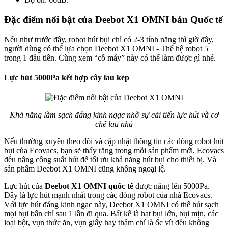
Đặc điểm nổi bật của Deebot X1 OMNI bản Quốc tế
Nếu như trước đây, robot hút bụi chỉ có 2-3 tính năng thì giờ đây,
người dùng có thể lựa chọn Deebot X1 OMNI - Thế hệ robot 5
trong 1 đầu tiên. Cùng xem “cỗ máy” này có thể làm được gì nhé.
Lực hút 5000Pa kết hợp cây lau kép
Khả năng làm sạch đáng kinh ngạc nhờ sự cải tiến lực hút và cơ
chế lau nhà
Nếu thường xuyên theo dõi và cập nhật thông tin các dòng robot hút
bụi của Ecovacs, bạn sẽ thấy rằng trong mỗi sản phẩm mới, Ecovacs
đều nâng công suất hút để tối ưu khả năng hút bụi cho thiết bị. Và
sản phẩm Deebot X1 OMNI cũng không ngoại lệ.
Lực hút của
Deebot X1 OMNI quốc tế
được nâng lên 5000Pa.
Đây là lực hút mạnh nhất trong các dòng robot của nhà Ecovacs.
Với lực hút đáng kinh ngạc này, Deebot X1 OMNI có thể hút sạch
mọi bụi bẩn chỉ sau 1 lần đi qua. Bất kể là hạt bụi lớn, bụi mịn, các
loại bột, vụn thức ăn, vụn giấy hay thậm chí là ốc vít đều không