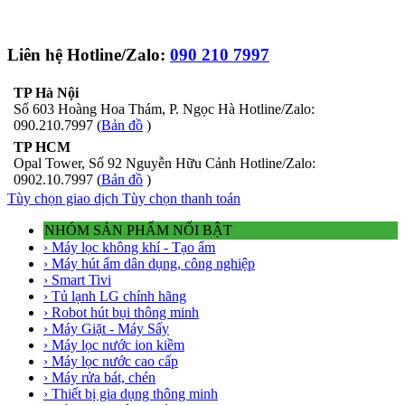
Liên hệ Hotline/Zalo:
090 210 7997
TP Hà Nội
Số 603 Hoàng Hoa Thám, P. Ngọc Hà Hotline/Zalo:
090.210.7997 (
Bản đồ
)
TP HCM
Opal Tower, Số 92 Nguyễn Hữu Cảnh Hotline/Zalo:
0902.10.7997 (
Bản đồ
)
Tùy chọn giao dịch
Tùy chọn thanh toán
NHÓM SẢN PHẨM NỔI BẬT
› Máy lọc không khí - Tạo ẩm
› Máy hút ẩm dân dụng, công nghiệp
› Smart Tivi
› Tủ lạnh LG chính hãng
› Robot hút bụi thông minh
› Máy Giặt - Máy Sấy
› Máy lọc nước ion kiềm
› Máy lọc nước cao cấp
› Máy rửa bát, chén
› Thiết bị gia dụng thông minh