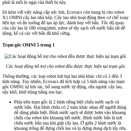
phải là mối lo ngại của thiết bị này.
Đi kèm với việc nâng cấp sức hút, Ecovacs còn trang bị cho robot
X1 OMNI cây lau nhà kép. Cây lau nhà hoạt động theo cơ chế xoay
liên tục và ấn xuống để tạo áp lực, đánh bay vết bẩn. Tốc độ quay
của cây lau là 180 vòng/phút, robot sẽ tẩy sạch vết nước bẩn rất dễ
dàng, kể cả các vết bẩn đã khô cứng.
Trạm gốc OMNI 5 trong 1
Các hoạt động hỗ trợ cho robot đều được thực hiện tại trạm gốc
Thông thường, các loại robot hút bụi lau nhà khác chỉ có 2 đến 3
tính năng. Tuy nhiên, Ecovacs đã tích hợp cả 5 tính năng vào trạm
gốc OMNI: tự lưu rác, bổ sung nước tự động, rửa ngược cây lau,
sấy khô, khử trùng bằng ion bạc.
Phía trên trạm gốc là 2 bình riêng biệt chứa nước sạch và
nước bẩn. Hai bình chứa có 2 màu khác nhau để người dùng
dễ dàng phân biệt. Bình nước sạch sẽ được bơm vào khoang
chứa của robot khi khoang hết nước. Bình nước bẩn là nơi
chứa nước bẩn sau khi giặt cây lau. Ở giữa 2 bình nước là
khoang trống để đựng chổi lau và lọ đựng dung dịch tẩy rửa.