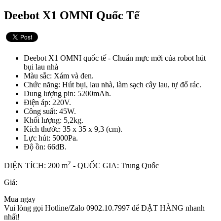
Deebot X1 OMNI Quốc Tế
Deebot X1 OMNI quốc tế - Chuẩn mực mới của robot hút
bụi lau nhà
Màu sắc: Xám và đen.
Chức năng: Hút bụi, lau nhà, làm sạch cây lau, tự đổ rác.
Dung lượng pin: 5200mAh.
Điện áp: 220V.
Công suất: 45W.
Khối lượng: 5,2kg.
Kích thước: 35 x 35 x 9,3 (cm).
Lực hút: 5000Pa.
Độ ồn: 66dB.
2
DIỆN TÍCH: 200 m
- QUỐC GIA: Trung Quốc
Giá:
Mua ngay
Vui lòng gọi Hotline/Zalo 0902.10.7997 để ĐẶT HÀNG nhanh
nhất!