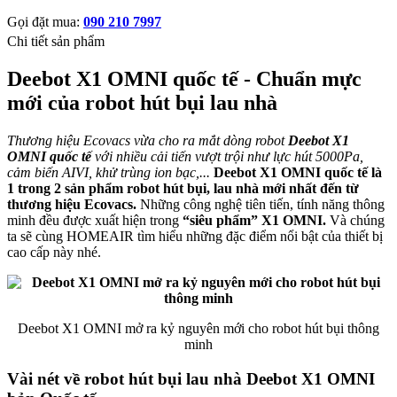
Gọi đặt mua:
090 210 7997
Chi tiết sản phẩm
Deebot X1 OMNI quốc tế - Chuẩn mực
mới của robot hút bụi lau nhà
Thương hiệu Ecovacs vừa cho ra mắt dòng robot
Deebot X1
OMNI quốc tế
với nhiều cải tiến vượt trội như lực hút 5000Pa,
cảm biến AIVI, khử trùng ion bạc,...
Deebot X1 OMNI quốc tế là
1 trong 2 sản phẩm robot hút bụi, lau nhà mới nhất đến từ
thương hiệu Ecovacs.
Những công nghệ tiên tiến, tính năng thông
minh đều được xuất hiện trong
“siêu phẩm” X1 OMNI.
Và chúng
ta sẽ cùng HOMEAIR tìm hiểu những đặc điểm nổi bật của thiết bị
cao cấp này nhé.
Deebot X1 OMNI mở ra kỷ nguyên mới cho robot hút bụi thông
minh
Vài nét về robot hút bụi lau nhà Deebot X1 OMNI