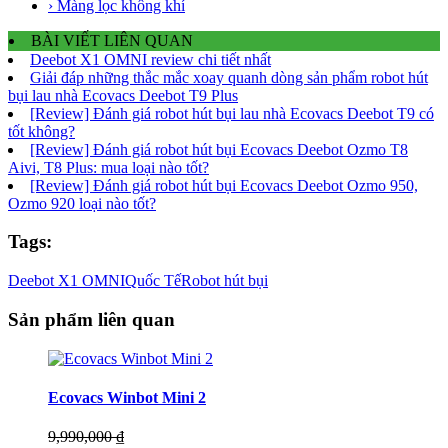
› Màng lọc không khí
BÀI VIẾT LIÊN QUAN
Deebot X1 OMNI review chi tiết nhất
Giải đáp những thắc mắc xoay quanh dòng sản phẩm robot hút
bụi lau nhà Ecovacs Deebot T9 Plus
[Review] Đánh giá robot hút bụi lau nhà Ecovacs Deebot T9 có
tốt không?
[Review] Đánh giá robot hút bụi Ecovacs Deebot Ozmo T8
Aivi, T8 Plus: mua loại nào tốt?
[Review] Đánh giá robot hút bụi Ecovacs Deebot Ozmo 950,
Ozmo 920 loại nào tốt?
Tags:
Deebot X1 OMNI
Quốc Tế
Robot hút bụi
Sản phẩm liên quan
Ecovacs Winbot Mini 2
9,990,000 ₫