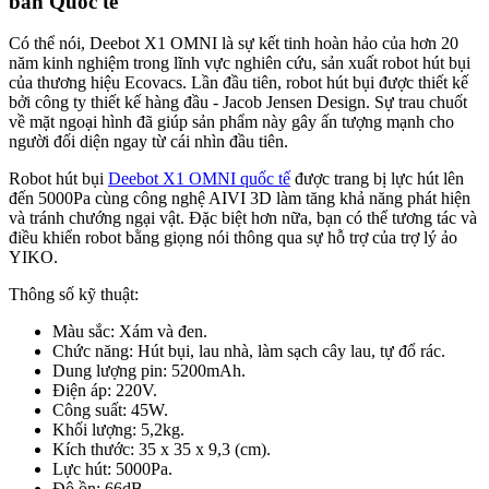
bản Quốc tế
Có thể nói, Deebot X1 OMNI là sự kết tinh hoàn hảo của hơn 20
năm kinh nghiệm trong lĩnh vực nghiên cứu, sản xuất robot hút bụi
của thương hiệu Ecovacs. Lần đầu tiên, robot hút bụi được thiết kế
bởi công ty thiết kế hàng đầu - Jacob Jensen Design. Sự trau chuốt
về mặt ngoại hình đã giúp sản phẩm này gây ấn tượng mạnh cho
người đối diện ngay từ cái nhìn đầu tiên.
Robot hút bụi
Deebot X1 OMNI quốc tế
được trang bị lực hút lên
đến 5000Pa cùng công nghệ AIVI 3D làm tăng khả năng phát hiện
và tránh chướng ngại vật. Đặc biệt hơn nữa, bạn có thể tương tác và
điều khiển robot bằng giọng nói thông qua sự hỗ trợ của trợ lý ảo
YIKO.
Thông số kỹ thuật:
Màu sắc: Xám và đen.
Chức năng: Hút bụi, lau nhà, làm sạch cây lau, tự đổ rác.
Dung lượng pin: 5200mAh.
Điện áp: 220V.
Công suất: 45W.
Khối lượng: 5,2kg.
Kích thước: 35 x 35 x 9,3 (cm).
Lực hút: 5000Pa.
Độ ồn: 66dB.