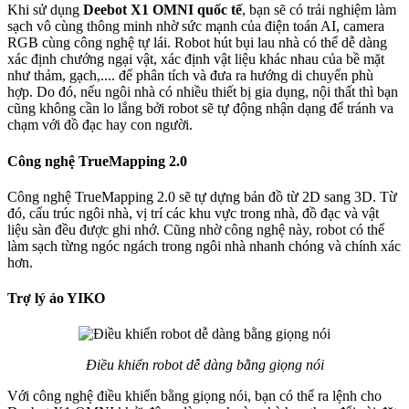
Khi sử dụng
Deebot X1 OMNI quốc tế
, bạn sẽ có trải nghiệm làm
sạch vô cùng thông minh nhờ sức mạnh của điện toán AI, camera
RGB cùng công nghệ tự lái. Robot hút bụi lau nhà có thể dễ dàng
xác định chướng ngại vật, xác định vật liệu khác nhau của bề mặt
như thảm, gạch,.... để phân tích và đưa ra hướng di chuyển phù
hợp. Do đó, nếu ngôi nhà có nhiều thiết bị gia dụng, nội thất thì bạn
cũng không cần lo lắng bởi robot sẽ tự động nhận dạng để tránh va
chạm với đồ đạc hay con người.
Công nghệ TrueMapping 2.0
Công nghệ TrueMapping 2.0 sẽ tự dựng bản đồ từ 2D sang 3D. Từ
đó, cấu trúc ngôi nhà, vị trí các khu vực trong nhà, đồ đạc và vật
liệu sàn đều được ghi nhớ. Cũng nhờ công nghệ này, robot có thể
làm sạch từng ngóc ngách trong ngôi nhà nhanh chóng và chính xác
hơn.
Trợ lý ảo YIKO
Điều khiển robot dễ dàng bằng giọng nói
Với công nghệ điều khiển bằng giọng nói, bạn có thể ra lệnh cho