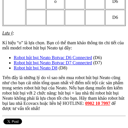
o
D6
D6
Lưu ý
:
Kí hiệu “o” là lựa chọn. Bạn có thể tham khảo thông tin chi tiết của
mỗi model robot hút bụi Neato tại đây:
Robot hút bụi Neato Botvac D6 Connected
(D6)
Robot hút bụi Neato Botvac D7 Connected
(D7)
Robot hút bụi Neato D8
(D8)
Trên đây là những lý do vì sao nên mua robot hút bụi Neato cũng
như cho bạn cái nhìn tổng quan nhất về điểm nổi trội các sản phẩm
trong series robot hút bụi của Neato. Nếu bạn đang muốn tìm kiếm
robot hút bụi với 2 chức năng: hút bụi + lau nhà thì robot hút bụi
Neato không phải là lựa chọn tốt cho bạn. Hãy tham khảo robot hút
bụi lau nhà Ecovacs hoặc liên hệ HOTLINE:
0902 10 7997
để
được tư vấn tốt nhất!