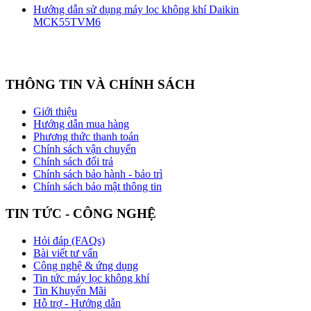
Hướng dẫn sử dụng máy lọc không khí Daikin
MCK55TVM6
THÔNG TIN VÀ CHÍNH SÁCH
Giới thiệu
Hướng dẫn mua hàng
Phương thức thanh toán
Chính sách vận chuyển
Chính sách đổi trả
Chính sách bảo hành - bảo trì
Chính sách bảo mật thông tin
TIN TỨC - CÔNG NGHỆ
Hỏi đáp (FAQs)
Bài viết tư vấn
Công nghệ & ứng dụng
Tin tức máy lọc không khí
Tin Khuyến Mãi
Hỗ trợ - Hướng dẫn