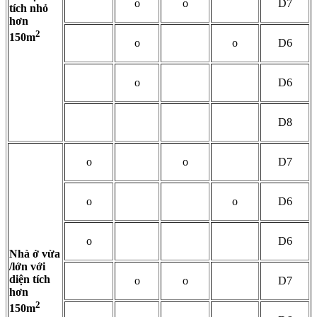
o
o
D7
tích nhỏ
hơn
2
150m
o
o
D6
o
D6
D8
o
o
D7
o
o
D6
o
D6
Nhà ở vừa
/lớn với
diện tích
o
o
D7
hơn
2
150m