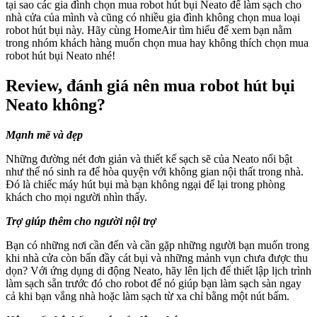
tại sao các gia đình chọn mua robot hút bụi Neato để làm sạch cho
nhà cửa của mình và cũng có nhiều gia đình không chọn mua loại
robot hút bụi này. Hãy cùng HomeAir tìm hiểu để xem bạn nằm
trong nhóm khách hàng muốn chọn mua hay không thích chọn mua
robot hút bụi Neato nhé!
Review, đánh giá nên mua robot hút bụi
Neato không?
Mạnh mẽ và đẹp
Những đường nét đơn giản và thiết kế sạch sẽ của Neato nổi bật
như thể nó sinh ra để hòa quyện với không gian nội thất trong nhà.
Đó là chiếc máy hút bụi mà bạn không ngại để lại trong phòng
khách cho mọi người nhìn thấy.
Trợ giúp thêm cho người nội trợ
Bạn có những nơi cần đến và cần gặp những người bạn muốn trong
khi nhà cửa còn bẩn đầy cát bụi và những mảnh vụn chưa được thu
dọn? Với ứng dụng di động Neato, hãy lên lịch để thiết lập lịch trình
làm sạch sẵn trước đó cho robot để nó giúp bạn làm sạch sàn ngay
cả khi bạn vắng nhà hoặc làm sạch từ xa chỉ bằng một nút bấm.