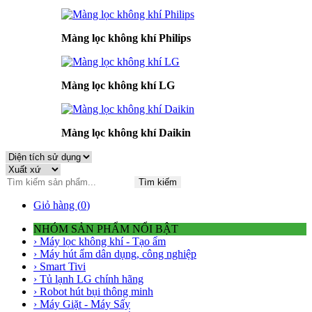
Màng lọc không khí Philips
Màng lọc không khí LG
Màng lọc không khí Daikin
Tìm kiếm
Giỏ hàng (
0
)
NHÓM SẢN PHẨM NỔI BẬT
› Máy lọc không khí - Tạo ẩm
› Máy hút ẩm dân dụng, công nghiệp
› Smart Tivi
› Tủ lạnh LG chính hãng
› Robot hút bụi thông minh
› Máy Giặt - Máy Sấy