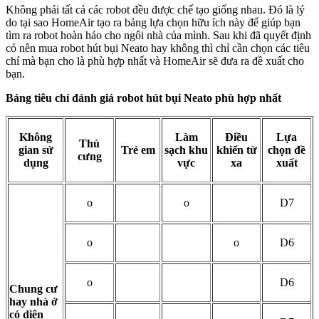
Không phải tất cả các robot đều được chế tạo giống nhau. Đó là lý
do tại sao HomeAir tạo ra bảng lựa chọn hữu ích này để giúp bạn
tìm ra robot hoàn hảo cho ngôi nhà của mình. Sau khi đã quyết định
có nên mua robot hút bụi Neato hay không thì chỉ cần chọn các tiêu
chí mà bạn cho là phù hợp nhất và HomeAir sẽ đưa ra đề xuất cho
bạn.
Bảng tiêu chí đánh giá robot hút bụi Neato phù hợp nhất
Không
Làm
Điều
Lựa
Thú
gian sử
Trẻ em
sạch khu
khiển từ
chọn đề
cưng
dụng
vực
xa
xuất
o
o
D7
o
o
D6
o
D6
Chung cư
hay nhà ở
có diện