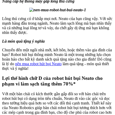
Nâng cấp hệ thống máy gắp lông thú cưng
Lông thú cưng có ở khắp mọi nơi. Neato của bạn cũng vậy. Với sức
mạnh hàng đầu trong ngành, Neato làm sạch lông mà bạn nhìn thấy
và cả những loại lông tơ và vảy, da chết gây dị ứng mà bạn không
nhìn thấy được.
Là món quà tặng ý nghĩa
Chuyển đến một ngôi nhà mới, kết hôn, hoặc thêm vào gia đình của
bạn? Robot hút bụi thông minh Neato là một trong những lựa chọn
hoàn hảo cho bất kỳ danh sách quà tặng nào cho gia đình! Đó cũng
là lý do
nên mua robot hút bụi Neato
làm quà tặng - món quà thiết
thực và ý nghĩa!
Lợi thế hình chữ D của robot hút bụi Neato cho
phạm vi làm sạch tăng thêm 70%*
Với một bàn chải có kích thước gần gấp đôi so với bàn chải trên
robot hút bụi có dạng tròn tiêu chuẩn, Neato đi vào các góc và dọc
theo tường hiệu quả hơn so với các đối thủ cạnh tranh. Thiết kế này
của Neato Robotics giúp bàn chải robot hút bụi tương thích hơn với
các mép cạnh trong gia đình bạn, cho độ che phủ của robot cao hơn