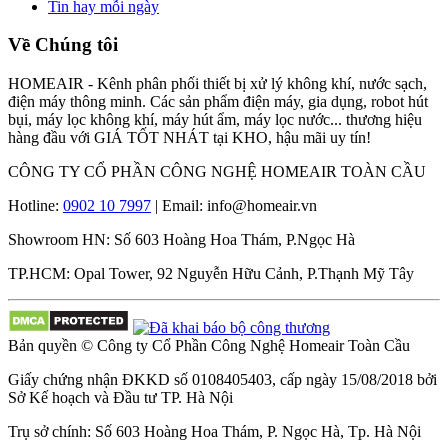
Tin hay mỗi ngày
Về Chúng tôi
HOMEAIR - Kênh phân phối thiết bị xử lý không khí, nước sạch,
điện máy thông minh. Các sản phẩm điện máy, gia dụng, robot hút
bụi, máy lọc không khí, máy hút ẩm, máy lọc nước... thương hiệu
hàng đầu với GIÁ TỐT NHÁT tại KHO, hậu mãi uy tín!
CÔNG TY CỔ PHẦN CÔNG NGHỆ HOMEAIR TOÀN CẦU
Hotline:
0902 10 7997
| Email: info@homeair.vn
Showroom HN: Số 603 Hoàng Hoa Thám, P.Ngọc Hà
TP.HCM: Opal Tower, 92 Nguyễn Hữu Cảnh, P.Thạnh Mỹ Tây
Bản quyền © Công ty Cổ Phần Công Nghệ Homeair Toàn Cầu
Giấy chứng nhận ĐKKD số 0108405403, cấp ngày 15/08/2018 bởi
Sở Kế hoạch và Đầu tư TP. Hà Nội
Trụ sở chính: Số 603 Hoàng Hoa Thám, P. Ngọc Hà, Tp. Hà Nội