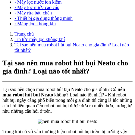
› Máy lọc nước ion kiềm
› Máy lọc nước cao cấp
› Máy rửa bát, chén
› Thiết bị gia dụng thông minh
› Màng lọc không khí
Trang chủ
Tin tức máy lọc không khí
Tại sao nên mua robot hút bụi Neato cho gia đình? Loại nào
tốt nhất?
Tại sao nên mua robot hút bụi Neato cho
gia đình? Loại nào tốt nhất?
Tại sao nên chọn mua robot hút bụi Neato cho gia đình? Có
nên
mua robot hút bụi Neato
không? Loại nào tốt nhất? - Khi robot
hút bụi ngày càng phổ biến trong mỗi gia đình thì cũng là lúc những
câu hỏi liên quan đến robot hút bụi được đưa ra nhiều hơn, tương tự
như những câu hỏi ở trên.
Trong khi có vô vàn thương hiệu robot hút bụi trên thị trường vậy