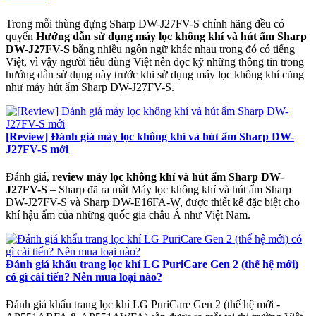
Trong mỗi thùng đựng Sharp DW-J27FV-S chính hãng đều có
quyển
Hướng dẫn sử dụng máy lọc không khí và hút ẩm Sharp
DW-J27FV-S
bằng nhiều ngôn ngữ khác nhau trong đó có tiếng
Việt, vì vậy người tiêu dùng Việt nên đọc kỹ những thông tin trong
hướng dẫn sử dụng này trước khi sử dụng máy lọc không khí cũng
như máy hút ẩm Sharp DW-J27FV-S.
[Review] Đánh giá máy lọc không khí và hút ẩm Sharp DW-
J27FV-S mới
Đánh giá,
review máy lọc không khí và hút ẩm Sharp DW-
J27FV-S
– Sharp đã ra mắt Máy lọc không khí và hút ẩm Sharp
DW-J27FV-S và Sharp DW-E16FA-W, được thiết kế đặc biệt cho
khí hậu ẩm của những quốc gia châu Á như Việt Nam.
Đánh giá khẩu trang lọc khí LG PuriCare Gen 2 (thế hệ mới)
có gì cải tiến? Nên mua loại nào?
Đánh giá khẩu trang lọc khí LG PuriCare Gen 2 (thế hệ mới -