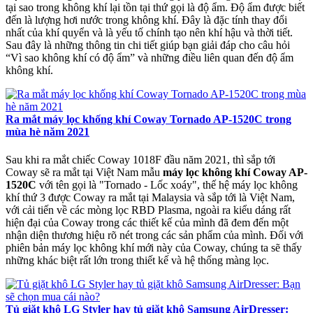
tại sao trong không khí lại tồn tại thứ gọi là độ ẩm. Độ ẩm được biết
đến là lượng hơi nước trong không khí. Đây là đặc tính thay đổi
nhất của khí quyển và là yếu tố chính tạo nên khí hậu và thời tiết.
Sau đây là những thông tin chi tiết giúp bạn giải đáp cho câu hỏi
“Vì sao không khí có độ ẩm” và những điều liên quan đến độ ẩm
không khí.
Ra mắt máy lọc khống khí Coway Tornado AP-1520C trong
mùa hè năm 2021
Sau khi ra mắt chiếc Coway 1018F đầu năm 2021, thì sắp tới
Coway sẽ ra mắt tại Việt Nam mẫu
máy lọc không khí Coway AP-
1520C
với tên gọi là "Tornado - Lốc xoáy", thế hệ máy lọc không
khí thứ 3 được Coway ra mắt tại Malaysia và sắp tới là Việt Nam,
với cải tiến về các mòng lọc RBD Plasma, ngoài ra kiểu dáng rất
hiện đại của Coway trong các thiết kế của mình đã đem đến một
nhận diện thương hiệu rõ nét trong các sản phẩm của mình. Đối với
phiên bản máy lọc không khí mới này của Coway, chúng ta sẽ thấy
những khác biệt rất lớn trong thiết kế và hệ thống màng lọc.
Tủ giặt khô LG Styler hay tủ giặt khô Samsung AirDresser: