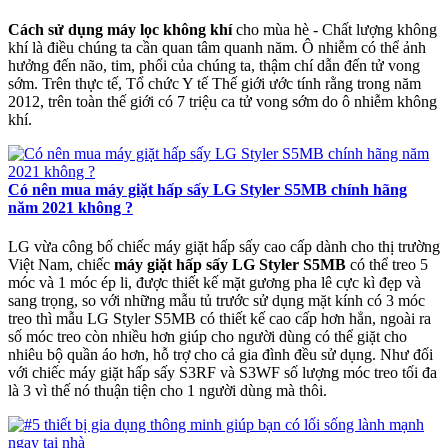
Cách sử dụng máy lọc không khí
cho mùa hè - Chất lượng không
khí là điều chúng ta cần quan tâm quanh năm. Ô nhiễm có thể ảnh
hưởng đến não, tim, phổi của chúng ta, thậm chí dẫn đến tử vong
sớm. Trên thực tế, Tổ chức Y tế Thế giới ước tính rằng trong năm
2012, trên toàn thế giới có 7 triệu ca tử vong sớm do ô nhiễm không
khí.
Có nên mua máy giặt hấp sấy LG Styler S5MB chính hãng
năm 2021 không ?
LG vừa công bố chiếc máy giặt hấp sấy cao cấp dành cho thị trường
Việt Nam, chiếc
máy giặt hấp sấy LG Styler S5MB
có thể treo 5
móc và 1 móc ép li, được thiết kế mặt gương pha lê cực kì đẹp và
sang trọng, so với những mẫu tủ trước sử dụng mặt kính có 3 móc
treo thì mẫu LG Styler S5MB có thiết kế cao cấp hơn hẳn, ngoài ra
số móc treo còn nhiều hơn giúp cho người dùng có thể giặt cho
nhiêu bộ quần áo hơn, hỗ trợ cho cả gia đình đều sử dụng. Như đối
với chiếc máy giặt hấp sấy S3RF và S3WF số lượng móc treo tối đa
là 3 vì thế nó thuận tiện cho 1 người dùng mà thôi.