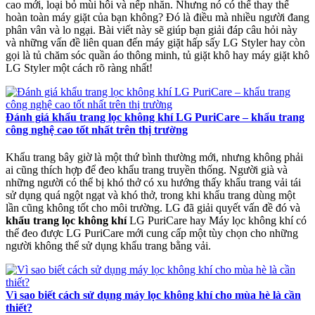
cao mới, loại bỏ mùi hôi và nếp nhăn. Nhưng nó có thể thay thế
hoàn toàn máy giặt của bạn không? Đó là điều mà nhiều người đang
phân vân và lo ngại. Bài viết này sẽ giúp bạn giải đáp câu hỏi này
và những vấn đề liên quan đến máy giặt hấp sấy LG Styler hay còn
gọi là tủ chăm sóc quần áo thông minh, tủ giặt khô hay máy giặt khô
LG Styler một cách rõ ràng nhất!
Đánh giá khẩu trang lọc không khí LG PuriCare – khẩu trang
công nghệ cao tốt nhất trên thị trường
Khẩu trang bây giờ là một thứ bình thường mới, nhưng không phải
ai cũng thích hợp để đeo khẩu trang truyền thống. Người già và
những người có thể bị khó thở có xu hướng thấy khẩu trang vải tái
sử dụng quá ngột ngạt và khó thở, trong khi khẩu trang dùng một
lần cũng không tốt cho môi trường. LG đã giải quyết vấn đề đó và
khẩu trang lọc không khí
LG PuriCare hay Máy lọc không khí có
thể đeo được LG PuriCare mới cung cấp một tùy chọn cho những
người không thể sử dụng khẩu trang bằng vải.
Vì sao biết cách sử dụng máy lọc không khí cho mùa hè là cần
thiết?