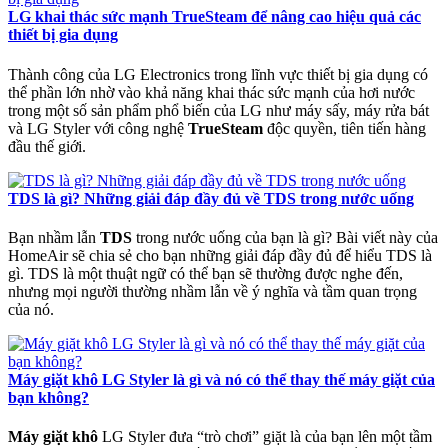
LG khai thác sức mạnh TrueSteam để nâng cao hiệu quả các
thiết bị gia dụng
Thành công của LG Electronics trong lĩnh vực thiết bị gia dụng có
thể phần lớn nhờ vào khả năng khai thác sức mạnh của hơi nước
trong một số sản phẩm phổ biến của LG như máy sấy, máy rửa bát
và LG Styler với công nghệ
TrueSteam
độc quyền, tiên tiến hàng
đầu thế giới.
TDS là gì? Những giải đáp đầy đủ về TDS trong nước uống
Bạn nhầm lẫn
TDS
trong nước uống của bạn là gì? Bài viết này của
HomeAir sẽ chia sẻ cho bạn những giải đáp đầy đủ để hiểu TDS là
gì. TDS là một thuật ngữ có thể bạn sẽ thường được nghe đến,
nhưng mọi người thường nhầm lẫn về ý nghĩa và tầm quan trọng
của nó.
Máy giặt khô LG Styler là gì và nó có thể thay thế máy giặt của
bạn không?
Máy giặt khô
LG Styler đưa “trò chơi” giặt là của bạn lên một tầm