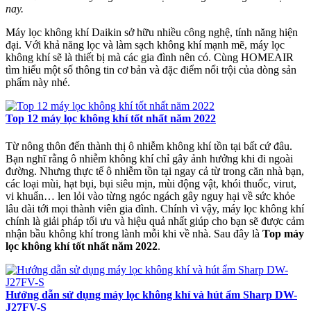
nay.
Máy lọc không khí Daikin sở hữu nhiều công nghệ, tính năng hiện
đại. Với khả năng lọc và làm sạch không khí mạnh mẽ, máy lọc
không khí sẽ là thiết bị mà các gia đình nên có. Cùng HOMEAIR
tìm hiểu một số thông tin cơ bản và đặc điểm nổi trội của dòng sản
phẩm này nhé.
Top 12 máy lọc không khí tốt nhất năm 2022
Từ nông thôn đến thành thị ô nhiễm không khí tồn tại bất cứ đâu.
Bạn nghĩ rằng ô nhiễm không khí chỉ gây ảnh hưởng khi đi ngoài
đường. Nhưng thực tế ô nhiễm tồn tại ngay cả từ trong căn nhà bạn,
các loại mùi, hạt bụi, bụi siêu mịn, mùi động vật, khói thuốc, virut,
vi khuẩn… len lỏi vào từng ngóc ngách gây nguy hại về sức khỏe
lâu dài tới mọi thành viên gia đình. Chính vì vậy, máy lọc không khí
chính là giải pháp tối ưu và hiệu quả nhất giúp cho bạn sẽ được cảm
nhận bầu không khí trong lành mỗi khi về nhà. Sau đây là
Top máy
lọc không khí tốt nhất năm 2022
.
Hướng dẫn sử dụng máy lọc không khí và hút ẩm Sharp DW-
J27FV-S