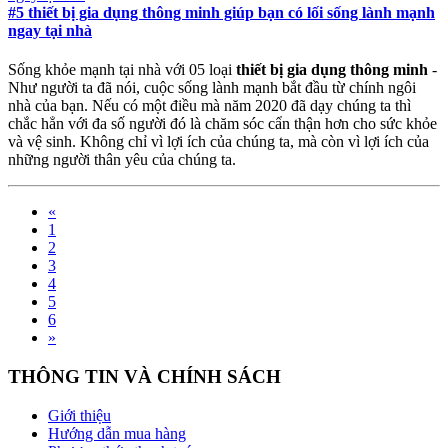
#5 thiết bị gia dụng thông minh giúp bạn có lối sống lành mạnh
ngay tại nhà
Sống khỏe mạnh tại nhà với 05 loại
thiết bị gia dụng thông minh
-
Như người ta đã nói, cuộc sống lành mạnh bắt đầu từ chính ngôi
nhà của bạn. Nếu có một điều mà năm 2020 đã dạy chúng ta thì
chắc hẳn với đa số người đó là chăm sóc cẩn thận hơn cho sức khỏe
và vệ sinh. Không chỉ vì lợi ích của chúng ta, mà còn vì lợi ích của
những người thân yêu của chúng ta.
«
1
2
3
4
5
6
»
THÔNG TIN VÀ CHÍNH SÁCH
Giới thiệu
Hướng dẫn mua hàng