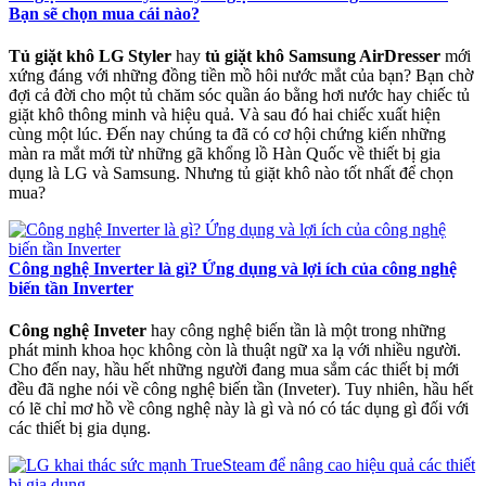
Bạn sẽ chọn mua cái nào?
Tủ giặt khô LG Styler
hay
tủ giặt khô Samsung AirDresser
mới
xứng đáng với những đồng tiền mồ hôi nước mắt của bạn? Bạn chờ
đợi cả đời cho một tủ chăm sóc quần áo bằng hơi nước hay chiếc tủ
giặt khô thông minh và hiệu quả. Và sau đó hai chiếc xuất hiện
cùng một lúc. Đến nay chúng ta đã có cơ hội chứng kiến ​​những
màn ra mắt mới từ những gã khổng lồ Hàn Quốc về thiết bị gia
dụng là LG và Samsung. Nhưng tủ giặt khô nào tốt nhất để chọn
mua?
Công nghệ Inverter là gì? Ứng dụng và lợi ích của công nghệ
biến tần Inverter
Công nghệ Inveter
hay công nghệ biến tần là một trong những
phát minh khoa học không còn là thuật ngữ xa lạ với nhiều người.
Cho đến nay, hầu hết những người đang mua sắm các thiết bị mới
đều đã nghe nói về công nghệ biến tần (Inveter). Tuy nhiên, hầu hết
có lẽ chỉ mơ hồ về công nghệ này là gì và nó có tác dụng gì đối với
các thiết bị gia dụng.