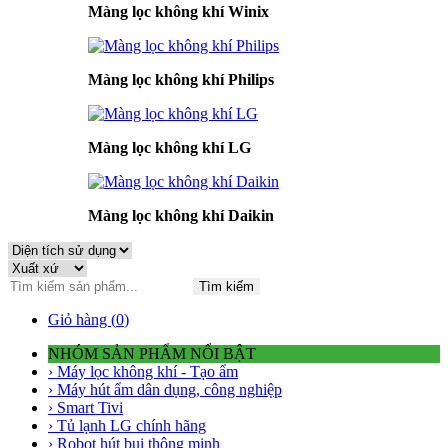
Màng lọc không khí Winix
Màng lọc không khí Philips
Màng lọc không khí LG
Màng lọc không khí Daikin
Tìm kiếm
Giỏ hàng (
0
)
NHÓM SẢN PHẨM NỔI BẬT
› Máy lọc không khí - Tạo ẩm
› Máy hút ẩm dân dụng, công nghiệp
› Smart Tivi
› Tủ lạnh LG chính hãng
› Robot hút bụi thông minh