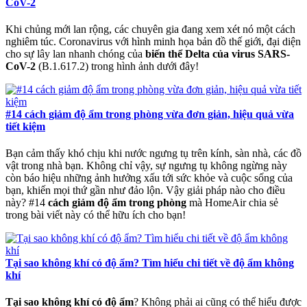
CoV-2
Khi chủng mới lan rộng, các chuyên gia đang xem xét nó một cách
nghiêm túc. Coronavirus với hình minh họa bản đồ thế giới, đại diện
cho sự lây lan nhanh chóng của
biến thể Delta của virus SARS-
CoV-2
(B.1.617.2) trong hình ảnh dưới đây!
#14 cách giảm độ ẩm trong phòng vừa đơn giản, hiệu quả vừa
tiết kiệm
Bạn cảm thấy khó chịu khi nước ngưng tụ trên kính, sàn nhà, các đồ
vật trong nhà bạn. Không chỉ vậy, sự ngưng tụ không ngừng này
còn báo hiệu những ảnh hưởng xấu tới sức khỏe và cuộc sống của
bạn, khiến mọi thứ gần như đảo lộn. Vậy giải pháp nào cho điều
này? #14
cách giảm độ ẩm trong phòng
mà HomeAir chia sẻ
trong bài viết này có thể hữu ích cho bạn!
Tại sao không khí có độ ẩm? Tìm hiểu chi tiết về độ ẩm không
khí
Tại sao không khí có độ ẩm
? Không phải ai cũng có thể hiểu được