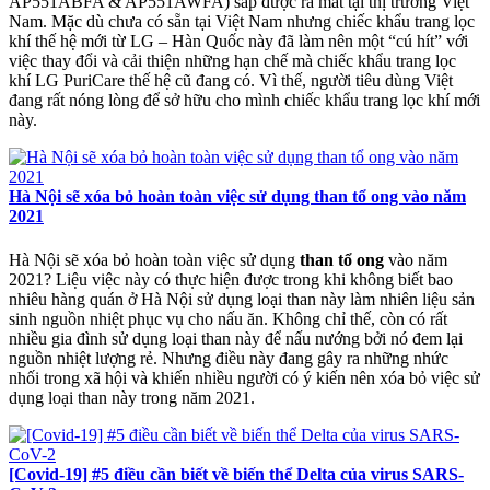
AP551ABFA & AP551AWFA) sắp được ra mắt tại thị trường Việt
Nam. Mặc dù chưa có sẵn tại Việt Nam nhưng chiếc khẩu trang lọc
khí thế hệ mới từ LG – Hàn Quốc này đã làm nên một “cú hít” với
việc thay đổi và cải thiện những hạn chế mà chiếc khẩu trang lọc
khí LG PuriCare thế hệ cũ đang có. Vì thế, người tiêu dùng Việt
đang rất nóng lòng để sở hữu cho mình chiếc khẩu trang lọc khí mới
này.
Hà Nội sẽ xóa bỏ hoàn toàn việc sử dụng than tổ ong vào năm
2021
Hà Nội sẽ xóa bỏ hoàn toàn việc sử dụng
than tổ ong
vào năm
2021? Liệu việc này có thực hiện được trong khi không biết bao
nhiêu hàng quán ở Hà Nội sử dụng loại than này làm nhiên liệu sản
sinh nguồn nhiệt phục vụ cho nấu ăn. Không chỉ thế, còn có rất
nhiều gia đình sử dụng loại than này để nấu nướng bởi nó đem lại
nguồn nhiệt lượng rẻ. Nhưng điều này đang gây ra những nhức
nhối trong xã hội và khiến nhiều người có ý kiến nên xóa bỏ việc sử
dụng loại than này trong năm 2021.
[Covid-19] #5 điều cần biết về biến thể Delta của virus SARS-