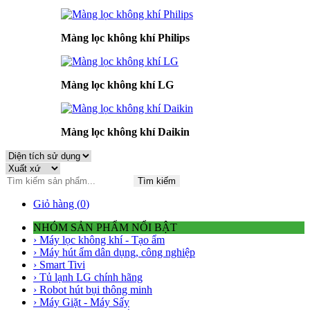
Màng lọc không khí Philips
Màng lọc không khí LG
Màng lọc không khí Daikin
Tìm kiếm
Giỏ hàng (
0
)
NHÓM SẢN PHẨM NỔI BẬT
› Máy lọc không khí - Tạo ẩm
› Máy hút ẩm dân dụng, công nghiệp
› Smart Tivi
› Tủ lạnh LG chính hãng
› Robot hút bụi thông minh
› Máy Giặt - Máy Sấy