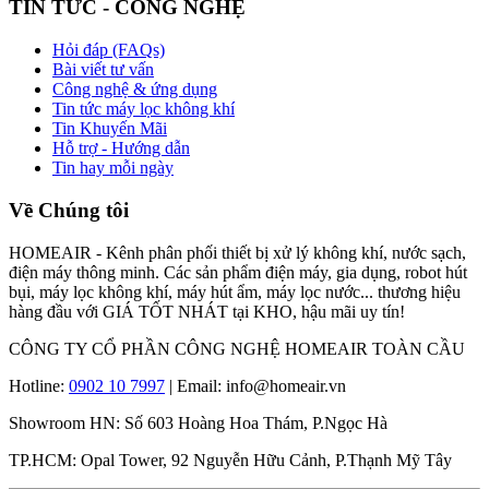
TIN TỨC - CÔNG NGHỆ
Hỏi đáp (FAQs)
Bài viết tư vấn
Công nghệ & ứng dụng
Tin tức máy lọc không khí
Tin Khuyến Mãi
Hỗ trợ - Hướng dẫn
Tin hay mỗi ngày
Về Chúng tôi
HOMEAIR - Kênh phân phối thiết bị xử lý không khí, nước sạch,
điện máy thông minh. Các sản phẩm điện máy, gia dụng, robot hút
bụi, máy lọc không khí, máy hút ẩm, máy lọc nước... thương hiệu
hàng đầu với GIÁ TỐT NHÁT tại KHO, hậu mãi uy tín!
CÔNG TY CỔ PHẦN CÔNG NGHỆ HOMEAIR TOÀN CẦU
Hotline:
0902 10 7997
| Email: info@homeair.vn
Showroom HN: Số 603 Hoàng Hoa Thám, P.Ngọc Hà
TP.HCM: Opal Tower, 92 Nguyễn Hữu Cảnh, P.Thạnh Mỹ Tây