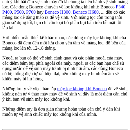
chú ý khi bắt đầu vệ sinh máy đó là chúng ta tiến hành vệ sinh màng
lọc. Các dòng Boneco chuyên về lọc không khí như: Boneco
P340
,
P400
,
P500
,
P700
hay
Boneco H300
,
Boneco H680
, ... đều có các
màng lọc dễ dàng tháo ra để vệ sinh. Với màng lọc còn trong thời
gian sử dụng tốt, bạn chỉ cần loại bỏ phần bụi bẩn trên bề mặt rồi
lắp lại.
Với nhiều mẫu thiết kế khác nhau, các dòng máy lọc không khí của
Boneco đã đem đến một lựa chọn yên tâm về màng lọc, độ bền của
màng lọc lên tới 12-18 tháng.
Ngoài ra bạn có thể vệ sinh cánh quạt và các phần ngoài của máy,
các điểm bám bụi phía ngoài của máy, ngoài ra các bạn hạn chế sử
dụng nước để vệ sinh máy tránh bị dinh hơi ẩm, các dòng Boneco
có hệ thống điện tự rất hiện đại, nên không may bị nhiễm ẩm sẽ
khiến máy bị hư hỏng.
Những lưu ý về việc tháo lắp
máy lọc không khí Boneco
để vệ sinh,
không nên tự ý tháo máy máy để vệ sinh vì đây là một điểm cần chú
ý khi bạn vệ sinh máy lọc không khí.
Những điểm tuy là đơn giản nhưng hoàn toàn cần chú ý đến khi
muốn tự vệ sinh chiếc máy lọc không khí của mình.