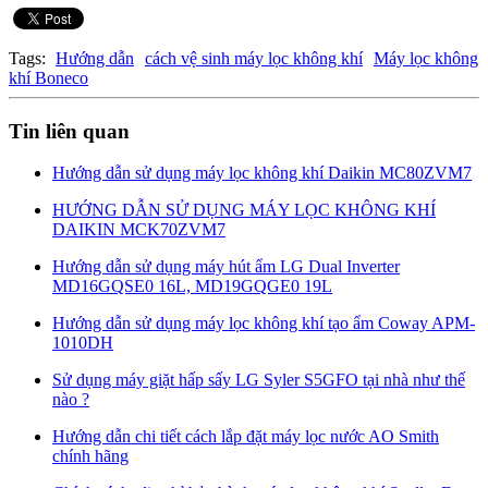
Tags:
Hướng dẫn
cách vệ sinh máy lọc không khí
Máy lọc không
khí Boneco
Tin liên quan
Hướng dẫn sử dụng máy lọc không khí Daikin MC80ZVM7
HƯỚNG DẪN SỬ DỤNG MÁY LỌC KHÔNG KHÍ
DAIKIN MCK70ZVM7
Hướng dẫn sử dụng máy hút ẩm LG Dual Inverter
MD16GQSE0 16L, MD19GQGE0 19L
Hướng dẫn sử dụng máy lọc không khí tạo ẩm Coway APM-
1010DH
Sử dụng máy giặt hấp sấy LG Syler S5GFO tại nhà như thế
nào ?
Hướng dẫn chi tiết cách lắp đặt máy lọc nước AO Smith
chính hãng