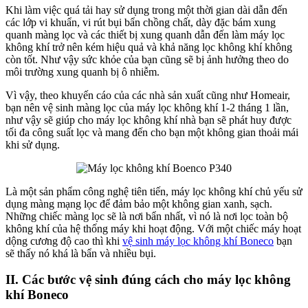
Khi làm việc quá tải hay sử dụng trong một thời gian dài dẫn đến
các lớp vi khuẩn, vi rút bụi bẩn chồng chất, dày đặc bám xung
quanh màng lọc và các thiết bị xung quanh dẫn đến làm máy lọc
không khí trở nên kém hiệu quả và khả năng lọc không khí không
còn tốt. Như vậy sức khỏe của bạn cũng sẽ bị ảnh hưởng theo do
môi trường xung quanh bị ô nhiễm.
Vì vậy, theo khuyến cáo của các nhà sản xuất cũng như Homeair,
bạn nên vệ sinh màng lọc của máy lọc không khí 1-2 tháng 1 lần,
như vậy sẽ giúp cho máy lọc không khí nhà bạn sẽ phát huy được
tối đa công suất lọc và mang đến cho bạn một không gian thoải mái
khi sử dụng.
Là một sản phẩm công nghệ tiên tiến, máy lọc không khí chủ yếu sử
dụng màng mạng lọc để đảm bảo một không gian xanh, sạch.
Những chiếc màng lọc sẽ là nơi bẩn nhất, vì nó là nơi lọc toàn bộ
không khí của hệ thống máy khi hoạt động. Với một chiếc máy hoạt
dộng cương độ cao thì khi
vệ sinh máy lọc không khí Boneco
bạn
sẽ thấy nó khá là bẩn và nhiều bụi.
II. Các bước vệ sinh đúng cách cho máy lọc không
khí Boneco