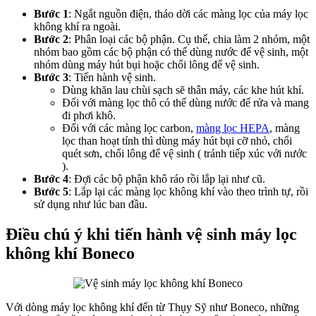
Bước 1
: Ngắt nguồn điện, tháo dời các màng lọc của máy lọc
không khí ra ngoài.
Bước 2
: Phân loại các bộ phận. Cụ thể, chia làm 2 nhóm, một
nhóm bao gồm các bộ phận có thể dùng nước để vệ sinh, một
nhóm dùng máy hút bụi hoặc chổi lông để vệ sinh.
Bước 3
: Tiến hành vệ sinh.
Dùng khăn lau chùi sạch sẽ thân máy, các khe hút khí.
Đối với màng lọc thô có thể dùng nước để rửa và mang
đi phơi khô.
Đối với các màng lọc carbon,
màng lọc HEPA
, màng
lọc than hoạt tính thì dùng máy hút bụi cỡ nhỏ, chổi
quét sơn, chổi lông để vệ sinh ( tránh tiếp xúc với nước
).
Bước 4
: Đợi các bộ phận khô ráo rồi lắp lại như cũ.
Bước 5
: Lắp lại các màng lọc không khí vào theo trình tự, rồi
sử dụng như lúc ban đầu.
Điều chú ý khi tiến hành vệ sinh máy lọc
không khí Boneco
Với dòng máy lọc không khí đến từ Thụy Sỹ như Boneco, những