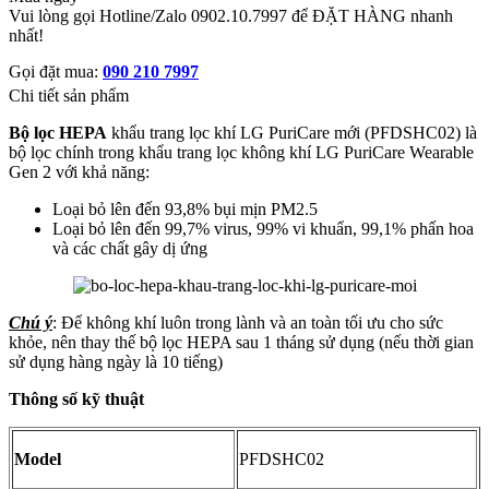
Vui lòng gọi Hotline/Zalo 0902.10.7997 để ĐẶT HÀNG nhanh
nhất!
Gọi đặt mua:
090 210 7997
Chi tiết sản phẩm
Bộ lọc HEPA
khẩu trang lọc khí LG PuriCare mới (PFDSHC02) là
bộ lọc chính trong khẩu trang lọc không khí LG PuriCare Wearable
Gen 2 với khả năng:
Loại bỏ lên đến 93,8% bụi mịn PM2.5
Loại bỏ lên đến 99,7% virus, 99% vi khuẩn, 99,1% phấn hoa
và các chất gây dị ứng
Chú ý
: Để không khí luôn trong lành và an toàn tối ưu cho sức
khỏe, nên thay thế bộ lọc HEPA sau 1 tháng sử dụng (nếu thời gian
sử dụng hàng ngày là 10 tiếng)
Thông số kỹ thuật
Model
PFDSHC02