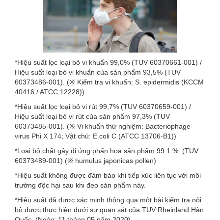
*Hiệu suất lọc loại bỏ vi khuẩn 99,0% (TUV 60370661-001) /
Hiệu suất loại bỏ vi khuẩn của sản phẩm 93,5% (TUV
60373486-001). (※ Kiểm tra vi khuẩn: S. epidermidis (KCCM
40416 / ATCC 12228))
*Hiệu suất lọc loại bỏ vi rút 99,7% (TUV 60370659-001) /
Hiệu suất loại bỏ vi rút của sản phẩm 97,3% (TUV
60373485-001). (※ Vi khuẩn thử nghiệm: Bacteriophage
virus Phi X 174; Vật chủ: E.coli C (ATCC 13706-B1))
*Loại bỏ chất gây dị ứng phấn hoa sản phẩm 99.1 %. (TUV
60373489-001) (※ humulus japonicas pollen)
*Hiệu suất không được đảm bảo khi tiếp xúc liên tục với môi
trường độc hại sau khi đeo sản phẩm này.
*Hiệu suất đã được xác minh thông qua một bài kiểm tra nội
bộ được thực hiện dưới sự quan sát của TUV Rheinland Hàn
Quốc. (Ngày: 11 tháng 05 năm 2020)