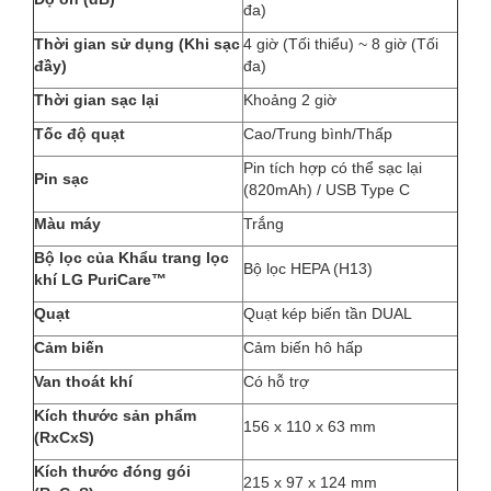
đa)
Thời gian sử dụng (Khi sạc
4 giờ (Tối thiểu) ~ 8 giờ (Tối
đầy)
đa)
Thời gian sạc lại
Khoảng 2 giờ
Tốc độ quạt
Cao/Trung bình/Thấp
Pin tích hợp có thể sạc lại
Pin sạc
(820mAh) / USB Type C
Màu máy
Trắng
Bộ lọc của Khẩu trang lọc
Bộ lọc HEPA (H13)
khí LG PuriCare™
Quạt
Quạt kép biến tần DUAL
Cảm biến
Cảm biến hô hấp
Van thoát khí
Có hỗ trợ
Kích thước sản phẩm
156 x 110 x 63 mm
(RxCxS)
Kích thước đóng gói
215 x 97 x 124 mm