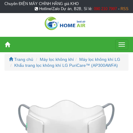
Chuyên ĐIỆN MÁY CHÍNH HÃNG giá KHO
Hotline/Zalo Dự án, B2B, Sỉ lẻ:
090 210 7997
-
RSS
Toggl
naviga
Trang chủ
Máy lọc không khí
Máy lọc không khí LG
Khẩu trang lọc không khí LG PuriCare™ (AP300AWFA)