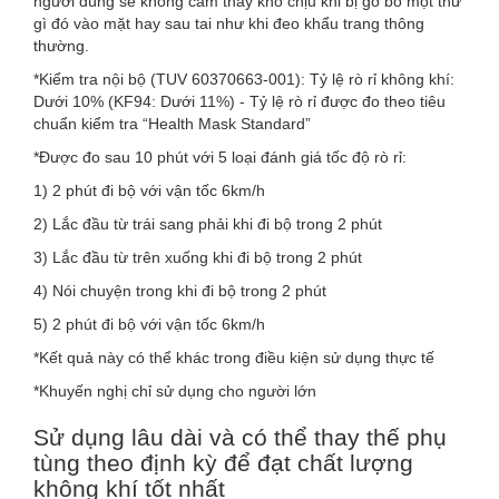
người dùng sẽ không cảm thấy khó chịu khi bị gò bó một thứ
gì đó vào mặt hay sau tai như khi đeo khẩu trang thông
thường.
*Kiểm tra nội bộ (TUV 60370663-001): Tỷ lệ rò rỉ không khí:
Dưới 10% (KF94: Dưới 11%) - Tỷ lệ rò rỉ được đo theo tiêu
chuẩn kiểm tra “Health Mask Standard”
*Được đo sau 10 phút với 5 loại đánh giá tốc độ rò rỉ:
1) 2 phút đi bộ với vận tốc 6km/h
2) Lắc đầu từ trái sang phải khi đi bộ trong 2 phút
3) Lắc đầu từ trên xuống khi đi bộ trong 2 phút
4) Nói chuyện trong khi đi bộ trong 2 phút
5) 2 phút đi bộ với vận tốc 6km/h
*Kết quả này có thể khác trong điều kiện sử dụng thực tế
*Khuyến nghị chỉ sử dụng cho người lớn
Sử dụng lâu dài và có thể thay thế phụ
tùng theo định kỳ để đạt chất lượng
không khí tốt nhất