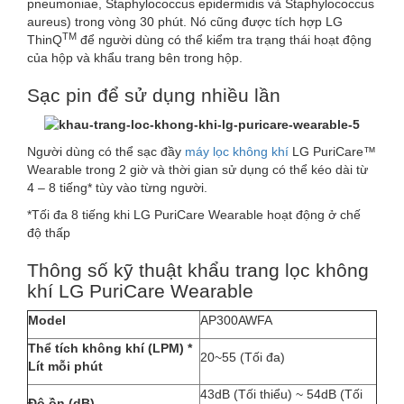
pneumoniae, Staphylococcus epidermidis và Staphylococcus
aureus) trong vòng 30 phút. Nó cũng được tích hợp LG
TM
ThinQ
để người dùng có thể kiểm tra trạng thái hoạt động
của hộp và khẩu trang bên trong hộp.
Sạc pin để sử dụng nhiều lần
Người dùng có thể sạc đầy
máy lọc không khí
LG PuriCare™
Wearable trong 2 giờ và thời gian sử dụng có thể kéo dài từ
4 – 8 tiếng* tùy vào từng người.
*Tối đa 8 tiếng khi LG PuriCare Wearable hoạt động ở chế
độ thấp
Thông số kỹ thuật khẩu trang lọc không
khí LG PuriCare Wearable
Model
AP300AWFA
Thể tích không khí (LPM) *
20~55 (Tối đa)
Lít mỗi phút
43dB (Tối thiểu) ~ 54dB (Tối
Độ ồn (dB)