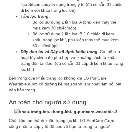
liệu Silicon chuyên dụng trong y tế (đã có sẵn 01 chiếc
đi kèm với khẩu trang lọc khí)
Tấm lọc trong
:
Bộ lọc sử dụng 1 lần loại A (phụ kiện thay thế
mua kèm 30 chiếc/hộp).
Bộ lọc sử dụng 1 lần loại B (10 chiếc đi kèm
khẩu trang lọc khí, phụ kiện thay thế mua kèm
30 chiếc/hộp)
Dây đeo tai và Dây cố định khẩu trang
: Có thể linh
hoạt tùy chỉnh để phù hợp với khoảng cách từ khẩu
trang đến tai đeo. (đã có sẵn 01 cặp đi kèm khẩu trang
lọc khí)
Bên trong của khẩu trang lọc không khí LG PuriCare
Wearable được có đường kẻ màu xanh lam nhạt làm nổi bật
nắp bên trong.
An toàn cho người sử dụng
Chất liệu tạo thành khẩu trang lọc khí LG PuriCare được
công nhận ở cấp y tế để bảo vệ bạn từ trong ra ngoài*.