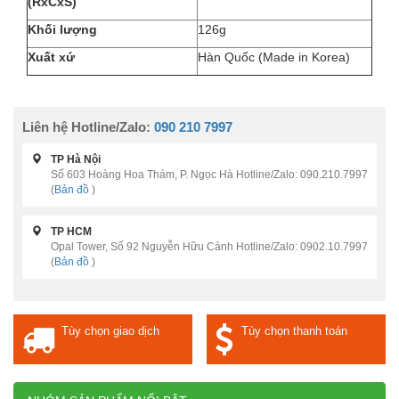
(RxCxS)
Khối lượng
126g
Xuất xứ
Hàn Quốc (Made in Korea)
Liên hệ Hotline/Zalo:
090 210 7997
TP Hà Nội
Số 603 Hoàng Hoa Thám, P. Ngọc Hà Hotline/Zalo: 090.210.7997
(
Bản đồ
)
TP HCM
Opal Tower, Số 92 Nguyễn Hữu Cảnh Hotline/Zalo: 0902.10.7997
(
Bản đồ
)
Tùy chọn giao dịch
Tùy chọn thanh toán