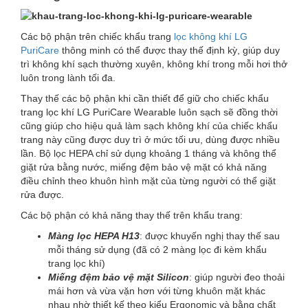
Các bộ phận trên chiếc khẩu trang
lọc không khí LG
PuriCare
thông minh có thể được thay thế định kỳ, giúp duy
trì không khí sạch thường xuyên, không khí trong mỗi hơi thở
luôn trong lành tối đa.
Thay thế các bộ phận khi cần thiết để giữ cho chiếc khẩu
trang lọc khí LG PuriCare Wearable luôn sạch sẽ đồng thời
cũng giúp cho hiệu quả làm sạch không khí của chiếc khẩu
trang này cũng được duy trì ở mức tối ưu, dùng được nhiều
lần. Bộ lọc HEPA chỉ sử dụng khoảng 1 tháng và không thể
giặt rửa bằng nước, miếng đệm bảo vệ mặt có khả năng
điều chỉnh theo khuôn hình mặt của từng người có thể giặt
rửa được.
Các bộ phận có khả năng thay thế trên khẩu trang:
Màng lọc HEPA H13
: được khuyến nghị thay thế sau
mỗi tháng sử dụng (đã có 2 màng lọc đi kèm khẩu
trang lọc khí)
Miếng đệm bảo vệ mặt Silicon
: giúp người đeo thoải
mái hơn và vừa vặn hơn với từng khuôn mặt khác
nhau nhờ thiết kế theo kiểu Ergonomic và bằng chất