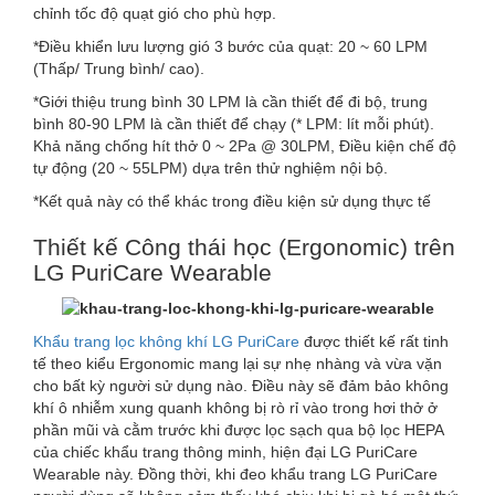
chỉnh tốc độ quạt gió cho phù hợp.
*Điều khiển lưu lượng gió 3 bước của quạt: 20 ~ 60 LPM
(Thấp/ Trung bình/ cao).
*Giới thiệu trung bình 30 LPM là cần thiết để đi bộ, trung
bình 80-90 LPM là cần thiết để chạy (* LPM: lít mỗi phút).
Khả năng chống hít thở 0 ~ 2Pa @ 30LPM, Điều kiện chế độ
tự động (20 ~ 55LPM) dựa trên thử nghiệm nội bộ.
*Kết quả này có thể khác trong điều kiện sử dụng thực tế
Thiết kế Công thái học (Ergonomic) trên
LG PuriCare Wearable
Khẩu trang lọc không khí LG PuriCare
được thiết kế rất tinh
tế theo kiểu Ergonomic mang lại sự nhẹ nhàng và vừa vặn
cho bất kỳ người sử dụng nào. Điều này sẽ đảm bảo không
khí ô nhiễm xung quanh không bị rò rỉ vào trong hơi thở ở
phần mũi và cằm trước khi được lọc sạch qua bộ lọc HEPA
của chiếc khẩu trang thông minh, hiện đại LG PuriCare
Wearable này. Đồng thời, khi đeo khẩu trang LG PuriCare