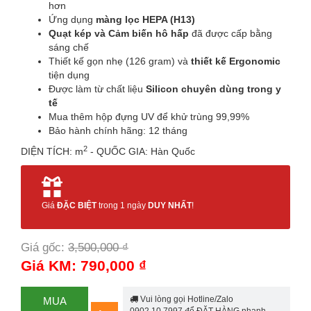
hơn
Ứng dụng
màng lọc HEPA (H13)
Quạt kép và Cảm biến hô hấp
đã được cấp bằng
sáng chế
Thiết kế gọn nhẹ (126 gram) và
thiết kế Ergonomic
tiện dụng
Được làm từ chất liệu
Silicon chuyên dùng trong y
tế
Mua thêm hộp đựng UV để khử trùng 99,99%
Bảo hành chính hãng: 12 tháng
2
DIỆN TÍCH: m
- QUỐC GIA: Hàn Quốc
Giá
ĐẶC BIỆT
trong 1 ngày
DUY NHẤT
!
Giá gốc:
3,500,000 ₫
-77%
Giá KM: 790,000 ₫
Vui lòng gọi Hotline/Zalo
MUA