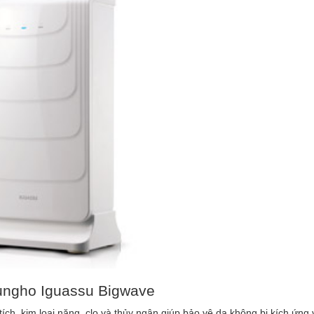
Chungho Iguassu Bigwave
ích, kim loại nặng, clo và thủy ngân giúp bảo vệ da không bị kích ứn