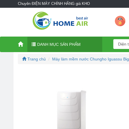
Chuyên ĐIỆN MÁY CHÍNH HÃNG giá KHO
DANH MỤC SẢN PHẨM
Trang chủ
Máy làm mềm nước Chungho Iguassu Bi