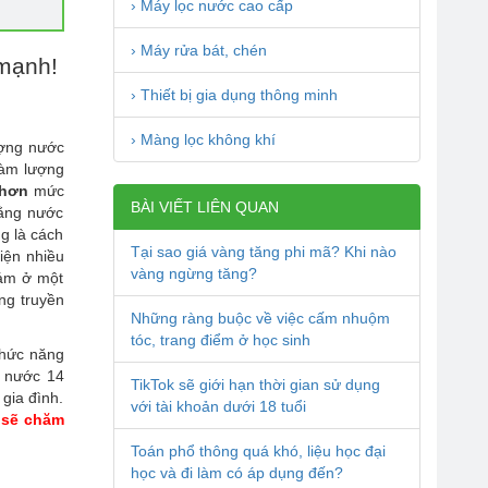
› Máy lọc nước cao cấp
› Máy rửa bát, chén
mạnh!
› Thiết bị gia dụng thông minh
› Màng lọc không khí
ượng nước
hàm lượng
 hơn
mức
BÀI VIẾT LIÊN QUAN
bằng nước
g là cách
Tại sao giá vàng tăng phi mã? Khi nào
iện nhiều
vàng ngừng tăng?
bám ở một
ng truyền
Những ràng buộc về việc cấm nhuộm
tóc, trang điểm ở học sinh
hức năng
m nước 14
TikTok sẽ giới hạn thời gian sử dụng
gia đình.
với tài khoản dưới 18 tuổi
sẽ chăm
Toán phổ thông quá khó, liệu học đại
học và đi làm có áp dụng đến?