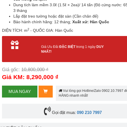
Dung tích làm mềm 3.0ℓ (1.5ℓ × 2ea)/ 14 tấn (Độ cứng nước: 6
3 tháng
Lắp đặt treo tường hoặc đặt sàn (Cần chân đế)
Bảo hành chính hãng: 12 tháng;
Xuất xứ: Hàn Quốc
2
DIỆN TÍCH: m
- QUỐC GIA: Hàn Quốc
Giá Ưu Đãi
ĐẶC BIỆT
trong 1 ngày
DUY
NHẤT
!
Giá gốc:
10,800,000 ₫
Giá KM: 8,290,000 ₫
Vui lòng gọi Hotline/Zalo 0902.10.7997 
MUA NGAY
HÀNG nhanh nhất!
Gọi đặt mua:
090 210 7997