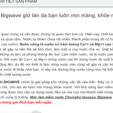
HI TIẾT SẢN PHẨM
igwave giữ làn da bạn luôn mịn màng, khỏe 
, quan trọng và cần được chúng ta quan tâm hơn cả. Hiện nay, chất l
g và quan tâm. Nước tự nhiên chứa rất nhiều thành phần trong đó có 
g của nước).
Nước cứng là nước có hàm lượng Ca++ và Mg++ cao
 sẽ gây ra việc thịt sẽ khó chín; làm mất vị của nước chè vv...Giặt 
à phòng và làm xà phòng không lên bọt. Làm mềm nước, xử lý nước cứn
ẩn. Khi mức độ Ca++ và Mg++ trong nước cao thì trong nước sẽ xuất h
 tăng lên, do đó với thiết bị làm nóng nước nào cũng sẽ gây ra cặn 
a nước đi khắp nhà bạn, vì vậy mà đường ống nước cũng như hệ thố
ến chất lượng nước.
U BIGWAVE
chính là giải pháp cho những vấn đề nêu trên. Máy có c
i hôi, cho làn da luôn mịn màng khỏe mạnh. Với khả năng làm mề
g được nhu cầu sử dụng nước tắm và rửa của mọi thành viên trong 
 vô cùng lý tưởng.
Máy làm mềm nước Chungho Iguassu Bigwave
c trong gia đình bạn mỗi ngày.