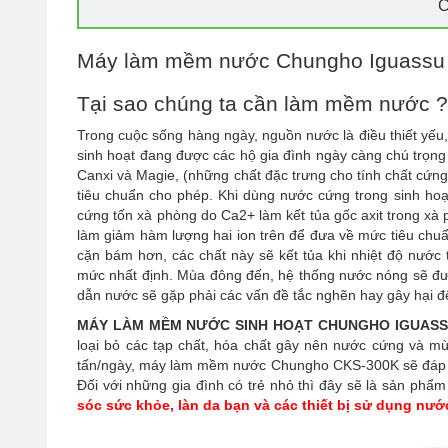
C
Máy làm mềm nước Chungho Iguassu B
Tại sao chúng ta cần làm mềm nước ?
Trong cuộc sống hàng ngày, nguồn nước là điều thiết yếu
sinh hoạt đang được các hộ gia đình ngày càng chú trọn
Canxi và Magie, (những chất đặc trưng cho tính chất cứn
tiêu chuẩn cho phép. Khi dùng nước cứng trong sinh hoạt
cứng tốn xà phòng do Ca2+ làm kết tủa gốc axit trong x
làm giảm hàm lượng hai ion trên để đưa về mức tiêu chu
cặn bám hơn, các chất này sẽ kết tủa khi nhiệt độ nước
mức nhất định. Mùa đông đến, hệ thống nước nóng sẽ đư
dẫn nước sẽ gặp phải các vấn đề tắc nghẽn hay gây hại đ
MÁY LÀM MỀM NƯỚC SINH HOẠT CHUNGHO IGUASS
loại bỏ các tạp chất, hóa chất gây nên nước cứng và mù
tấn/ngày, máy làm mềm nước Chungho CKS-300K sẽ đáp ứn
Đối với những gia đình có trẻ nhỏ thì đây sẽ là sản phẩm
sóc sức khỏe, làn da bạn và các thiết bị sử dụng nướ