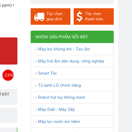
5 ppm) /
Tùy chọn
Tùy chọn
giao dịch
thanh toán
NHÓM SẢN PHẨM NỔI BẬT
› Máy lọc không khí - Tạo ẩm
› Máy hút ẩm dân dụng, công nghiệp
› Smart Tivi
-23%
› Tủ lạnh LG chính hãng
để ĐẶT
› Robot hút bụi thông minh
› Máy Giặt - Máy Sấy
› Máy lọc nước ion kiềm