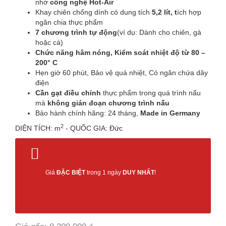
nhờ
công nghệ Hot-Air
Khay chiên chống dính có dung tích
5,2 lít, t
ích hợp
ngăn chia thực phẩm
7 chương trình tự động
(ví dụ: Dành cho chiên, gà
hoặc cá)
Chức năng hâm nóng, Kiểm soát nhiệt độ từ 80 –
200° C
Hẹn giờ 60 phút, Bảo vệ quá nhiệt, Có ngăn chứa dây
điện
Cần gạt điều chỉnh
thực phẩm trong quá trình nấu
mà
không gián đoạn chương trình nấu
Bảo hành chính hãng: 24 tháng,
Made in Germany
2
DIỆN TÍCH: m
- QUỐC GIA: Đức
Giá
ĐẶC BIỆT
trong 1 ngày
DUY NHẤT
!