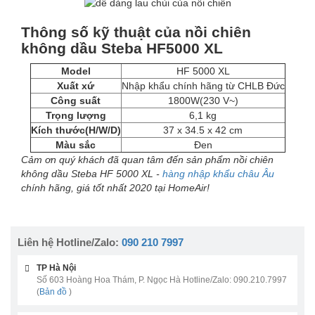
Thông số kỹ thuật của nồi chiên
không dầu Steba HF5000 XL
Model
HF 5000 XL
Xuất xứ
Nhập khẩu chính hãng từ CHLB Đức
Công suất
1800W(230 V~)
Trọng lượng
6,1 kg
Kích thước(H/W/D)
37 x 34.5 x 42 cm
Màu sắc
Đen
Cảm ơn quý khách đã quan tâm đến sản phẩm nồi chiên
không dầu Steba HF 5000 XL -
hàng nhập khẩu châu Âu
chính hãng, giá tốt nhất 2020 tại HomeAir!
Liên hệ Hotline/Zalo:
090 210 7997
TP Hà Nội
Số 603 Hoàng Hoa Thám, P. Ngọc Hà Hotline/Zalo: 090.210.7997
(
Bản đồ
)