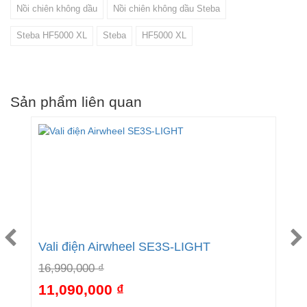
Nồi chiên không dầu
Nồi chiên không dầu Steba
Steba HF5000 XL
Steba
HF5000 XL
Sản phẩm liên quan
Vali điện Airwheel SE3S-LIGHT
M
P
16,990,000 ₫
1
11,090,000 ₫
5%
-35%
7