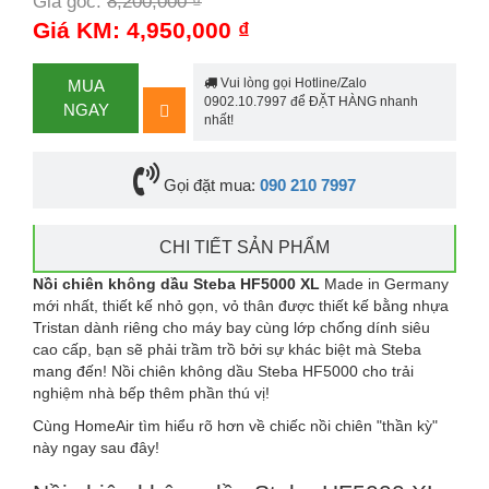
Giá gốc:
8,200,000 ₫
-40%
Giá KM: 4,950,000 ₫
Vui lòng gọi Hotline/Zalo
MUA
0902.10.7997 để ĐẶT HÀNG nhanh
NGAY
nhất!
Gọi đặt mua:
090 210 7997
CHI TIẾT SẢN PHẨM
Nồi chiên không dầu Steba HF5000 XL
Made in Germany
mới nhất, thiết kế nhỏ gọn, vỏ thân được thiết kế bằng nhựa
Tristan dành riêng cho máy bay cùng lớp chống dính siêu
cao cấp, bạn sẽ phải trầm trồ bởi sự khác biệt mà Steba
mang đến! Nồi chiên không dầu Steba HF5000 cho trải
nghiệm nhà bếp thêm phần thú vị!
Cùng HomeAir tìm hiểu rõ hơn về chiếc nồi chiên "thần kỳ"
này ngay sau đây!