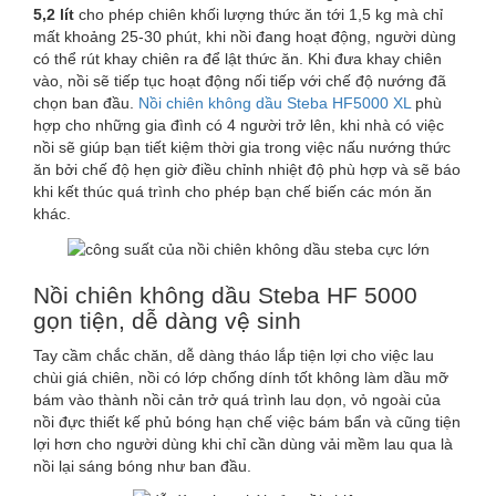
5,2 lít
cho phép chiên khối lượng thức ăn tới 1,5 kg mà chỉ
mất khoảng 25-30 phút, khi nồi đang hoạt động, người dùng
có thể rút khay chiên ra để lật thức ăn. Khi đưa khay chiên
vào, nồi sẽ tiếp tục hoạt động nối tiếp với chế độ nướng đã
chọn ban đầu.
Nồi chiên không dầu Steba HF5000 XL
phù
hợp cho những gia đình có 4 người trở lên, khi nhà có việc
nồi sẽ giúp bạn tiết kiệm thời gia trong việc nấu nướng thức
ăn bởi chế độ hẹn giờ điều chỉnh nhiệt độ phù hợp và sẽ báo
khi kết thúc quá trình cho phép bạn chế biến các món ăn
khác.
Nồi chiên không dầu Steba HF 5000
gọn tiện, dễ dàng vệ sinh
Tay cầm chắc chăn, dễ dàng tháo lắp tiện lợi cho việc lau
chùi giá chiên, nồi có lớp chống dính tốt không làm dầu mỡ
bám vào thành nồi cản trở quá trình lau dọn, vỏ ngoài của
nồi đực thiết kế phủ bóng hạn chế việc bám bẩn và cũng tiện
lợi hơn cho người dùng khi chỉ cần dùng vải mềm lau qua là
nồi lại sáng bóng như ban đầu.