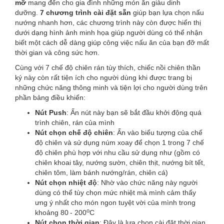
mỡ
mang đến cho gia đình những món ăn giàu dinh
dưỡng.
7 chương trình cài đặt sẵn
giúp bạn lựa chọn nấu
nướng nhanh hơn, các chương trình này còn được hiển thị
dưới dạng hình ảnh minh họa giúp người dùng có thể nhận
biết một cách dễ dàng giúp công việc nấu ăn của bạn đỡ mất
thời gian và công sức hơn.
Cùng với 7 chế độ chiên rán tùy thích, chiếc nồi chiên thần
ký này còn rất tiện ích cho người dùng khi được trang bị
những chức năng thông minh và tiện lợi cho người dùng trên
phần bảng điều khiển:
Nút Push
: Ấn nút này bạn sẽ bắt đầu khởi động quá
trình chiên, rán của mình
Nút chọn chế độ chiên
: Ấn vào biểu tượng của chế
độ chiên và sử dụng núm xoay để chọn 1 trong 7 chế
độ chiên phù hợp với nhu cầu sử dụng như (gồm có
chiên khoai tây, nướng sườn, chiên thịt, nướng bít tết,
chiên tôm, làm bánh nướng/rán, chiên cá)
Nút chọn nhiệt độ
: Nhờ vào chức năng này người
dùng có thể tùy chọn mức nhiệt mà mình cảm thấy
ưng ý nhất cho món ngon tuyệt vời của mình trong
o
khoảng 80
- 200
C
Nút chọn thời gian
: Đây là lựa chọn cài đặt thời gian