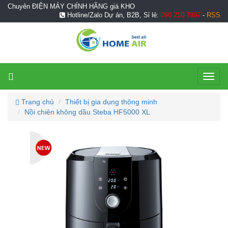
Chuyên ĐIỆN MÁY CHÍNH HÃNG giá KHO
Hotline/Zalo Dự án, B2B, Sỉ lẻ:
090 210 7997
-
RSS
Toggl
naviga
Trang chủ
Thiết bị gia dụng thông minh
Nồi chiên không dầu Steba HF5000 XL