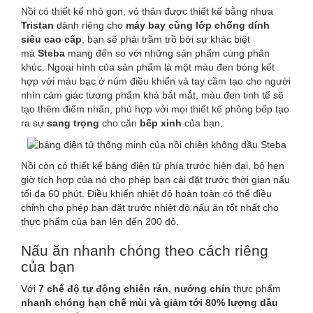
Nồi có thiết kế nhỏ gọn, vỏ thân được thiết kế bằng nhựa
Tristan
dành riêng cho
máy bay cùng lớp chống dính
siêu cao cấp
, bạn sẽ phải trầm trồ bởi sự khác biệt
mà
Steba
mang đến so với những sản phẩm cùng phân
khúc. Ngoại hình của sản phẩm là một màu đen bóng kết
hợp với màu bạc ở núm điều khiển và tay cầm tạo cho người
nhìn cảm giác tương phẩm khá bắt mắt, màu đen tinh tế sẽ
tạo thêm điểm nhấn, phù hợp với mọi thiết kế phòng bếp tạo
ra sự
sang trọng
cho căn
bếp
xinh
của bạn.
Nồi còn có thiết kế bảng điện tử phía trước hiện đại, bộ hẹn
giờ tích hợp của nó cho phép bạn cài đặt trước thời gian nấu
tối đa 60 phút. Điều khiển nhiệt độ hoàn toàn có thể điều
chỉnh cho phép bạn đặt trước nhiệt độ nấu ăn tốt nhất cho
thực phẩm của bạn lên đến 200 độ.
Nấu ăn nhanh chóng theo cách riêng
của bạn
Với
7 chế độ tự động chiên rán, nướng chín
thực phẩm
nhanh chóng hạn chế mùi và giảm tới 80% lượng dầu