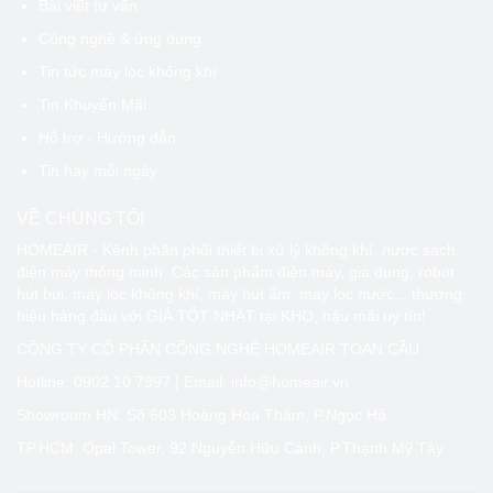
Bài viết tư vấn
Công nghệ & ứng dụng
Tin tức máy lọc không khí
Tin Khuyến Mãi
Hỗ trợ - Hướng dẫn
Tin hay mỗi ngày
VỀ CHÚNG TÔI
HOMEAIR - Kênh phân phối thiết bị xử lý không khí, nước sạch,
điện máy thông minh. Các sản phẩm điện máy, gia dụng, robot
hút bụi, máy lọc không khí, máy hút ẩm, máy lọc nước... thương
hiệu hàng đầu với GIÁ TỐT NHÁT tại KHO, hậu mãi uy tín!
CÔNG TY CỔ PHẦN CÔNG NGHỆ HOMEAIR TOÀN CẦU
Hotline:
0902 10 7997
| Email: info@homeair.vn
Showroom HN: Số 603 Hoàng Hoa Thám, P.Ngọc Hà
TP.HCM: Opal Tower, 92 Nguyễn Hữu Cảnh, P.Thạnh Mỹ Tây