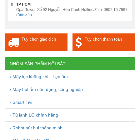
TP HCM
Opal Tower, Số 92 Nguyễn Hữu Cảnh Hotline/Zalo: 0902.10.7997
(
Bản đồ
)
Tùy chọn giao dịch
Tùy chọn thanh toán
NHÓM SẢN PHẨM NỔI BẬT
› Máy lọc không khí - Tạo ẩm
› Máy hút ẩm dân dụng, công nghiệp
› Smart Tivi
› Tủ lạnh LG chính hãng
› Robot hút bụi thông minh