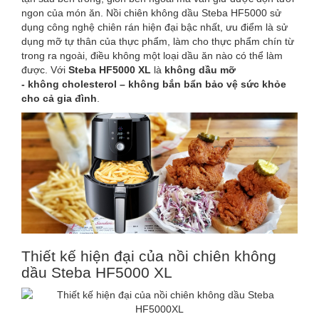
ngon của món ăn.
Nồi
chiên
không
dầu
Steba
HF5000 sử
dụng công nghệ
chiên
rán hiện đại bậc nhất, ưu điểm là sử
dụng mỡ tự thân của thực phẩm, làm cho thực phẩm chín từ
trong ra ngoài, điều
không
một loại
dầu
ăn nào có thể làm
được. Với
Steba
HF5000 XL
là
không
dầu
mỡ
-
không
cholesterol –
không
bắn bẩn bảo vệ sức khỏe
cho cả gia đình
.
Thiết kế hiện đại của nồi chiên không
dầu Steba HF5000 XL