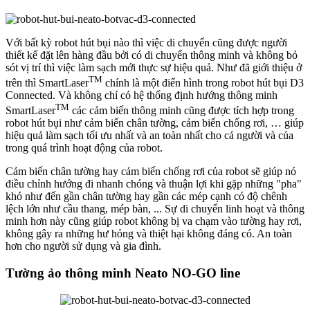
Với bất kỳ robot hút bụi nào thì việc di chuyển cũng được người
thiết kế đặt lên hàng đầu bởi có di chuyển thông minh và không bỏ
sót vị trí thì việc làm sạch mới thực sự hiệu quả. Như đã giới thiệu ở
TM
trên thì SmartLaser
chính là một điển hình trong robot hút bụi D3
Connected. Và không chỉ có hệ thống định hướng thông minh
TM
SmartLaser
các cảm biến thông minh cũng được tích hợp trong
robot hút bụi như cảm biến chân tường, cảm biến chống rơi, … giúp
hiệu quả làm sạch tối ưu nhất và an toàn nhất cho cả người và của
trong quá trình hoạt động của robot.
Cảm biến chân tường hay cảm biến chống rơi của robot sẽ giúp nó
điều chỉnh hướng đi nhanh chóng và thuận lợi khi gặp những "pha"
khó như đến gần chân tường hay gần các mép cạnh có độ chênh
lệch lớn như cầu thang, mép bàn, ... Sự di chuyển linh hoạt và thông
minh hơn này cũng giúp robot không bị va chạm vào tường hay rơi,
không gây ra những hư hỏng và thiệt hại không đáng có. An toàn
hơn cho người sử dụng và gia đình.
Tường ảo thông minh Neato NO-GO line