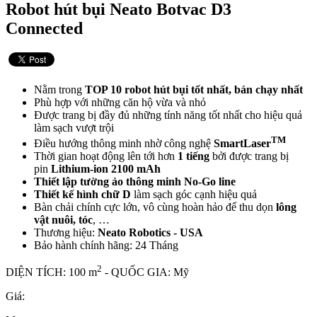
Robot hút bụi Neato Botvac D3
Connected
Nằm trong
TOP 10 robot hút bụi tốt nhất, bán chạy nhất
Phù hợp với những căn hộ vừa và nhỏ
Được trang bị đầy đủ những tính năng tốt nhất cho hiệu quả
làm sạch vượt trội
TM
Điều hướng thông minh nhờ công nghệ
SmartLaser
Thời gian hoạt động lên tới hơn
1 tiếng
bởi được trang bị
pin
Lithium-ion 2100 mAh
Thiết lập tường ảo thông minh No-Go line
Thiết kế hình chữ D
làm sạch góc cạnh hiệu quả
Bàn chải chính cực lớn, vô cùng hoàn hảo để thu dọn
lông
vật nuôi, tóc
, …
Thương hiệu:
Neato Robotics - USA
Bảo hành chính hãng: 24 Tháng
2
DIỆN TÍCH: 100 m
- QUỐC GIA: Mỹ
Giá: