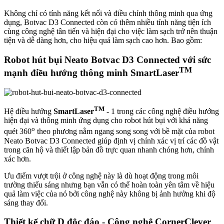
Không chỉ có tính năng kết nối và điều chỉnh thông minh qua ứng
dụng, Botvac D3 Connected còn có thêm nhiều tính năng tiện ích
cùng công nghệ tân tiến và hiện đại cho việc làm sạch trở nên thuận
tiện và dễ dàng hơn, cho hiệu quả làm sạch cao hơn. Bao gồm:
Robot hút bụi Neato Botvac D3 Connected với sức
TM
mạnh điều hướng thông minh SmartLaser
TM
Hệ điều hướng
SmartLaser
- 1 trong các công nghệ điều hướng
hiện đại và thông minh ứng dụng cho robot hút bụi với khả năng
o
quét 360
theo phương nằm ngang song song với bề mặt của robot
Neato Botvac D3 Connected giúp định vị chính xác vị trí các đồ vật
trong căn hộ và thiết lập bản đồ trực quan nhanh chóng hơn, chính
xác hơn.
Ưu điểm vượt trội ở công nghệ này là dù hoạt động trong môi
trường thiếu sáng nhưng bạn vẫn có thể hoàn toàn yên tâm về hiệu
quả làm việc của nó bởi công nghệ này không bị ảnh hưởng khi độ
sáng thay đổi.
Thiết kế chữ D độc đáo - Công nghệ CornerClever