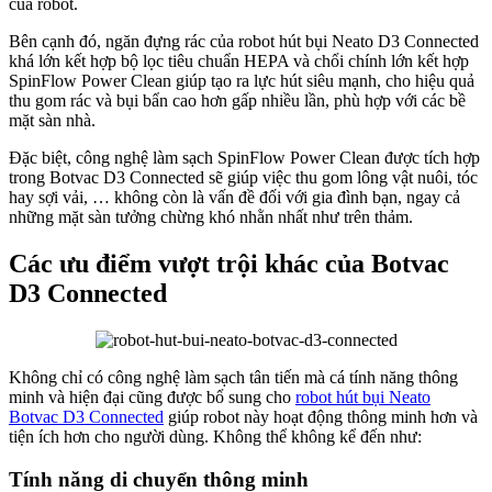
của robot.
Bên cạnh đó, ngăn đựng rác của robot hút bụi Neato D3 Connected
khá lớn kết hợp bộ lọc tiêu chuẩn HEPA và chổi chính lớn kết hợp
SpinFlow Power Clean giúp tạo ra lực hút siêu mạnh, cho hiệu quả
thu gom rác và bụi bẩn cao hơn gấp nhiều lần, phù hợp với các bề
mặt sàn nhà.
Đặc biệt, công nghệ làm sạch SpinFlow Power Clean được tích hợp
trong Botvac D3 Connected sẽ giúp việc thu gom lông vật nuôi, tóc
hay sợi vải, … không còn là vấn đề đối với gia đình bạn, ngay cả
những mặt sàn tưởng chừng khó nhằn nhất như trên thảm.
Các ưu điểm vượt trội khác của Botvac
D3 Connected
Không chỉ có công nghệ làm sạch tân tiến mà cá tính năng thông
minh và hiện đại cũng được bổ sung cho
robot hút bụi Neato
Botvac D3 Connected
giúp robot này hoạt động thông minh hơn và
tiện ích hơn cho người dùng. Không thể không kể đến như:
Tính năng di chuyển thông minh