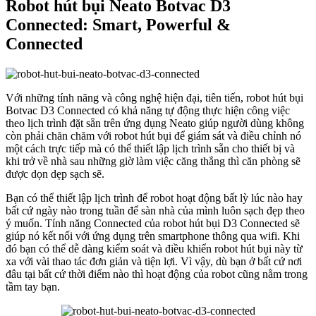
Robot hút bụi Neato Botvac D3
Connected: Smart, Powerful &
Connected
Với những tính năng và công nghệ hiện đại, tiên tiến, robot hút bụi
Botvac D3 Connected có khả năng tự động thực hiện công việc
theo lịch trình đặt sẵn trên ứng dụng Neato giúp người dùng không
còn phải chăn chăm với robot hút bụi để giám sát và điều chỉnh nó
một cách trực tiếp mà có thể thiết lập lịch trình sẵn cho thiết bị và
khi trở về nhà sau những giờ làm việc căng thẳng thì căn phòng sẽ
được dọn dẹp sạch sẽ.
Bạn có thể thiết lập lịch trình để robot hoạt động bất lỳ lúc nào hay
bất cứ ngày nào trong tuần để sàn nhà của mình luôn sạch đẹp theo
ý muốn. Tính năng Connected của robot hút bụi D3 Connected sẽ
giúp nó kết nối với ứng dụng trên smartphone thông qua wifi. Khi
đó bạn có thể dễ dàng kiểm soát và điều khiển robot hút bụi này từ
xa với vài thao tác đơn giản và tiện lợi. Vì vậy, dù bạn ở bất cứ nơi
đâu tại bất cứ thời điểm nào thì hoạt động của robot cũng nằm trong
tầm tay bạn.