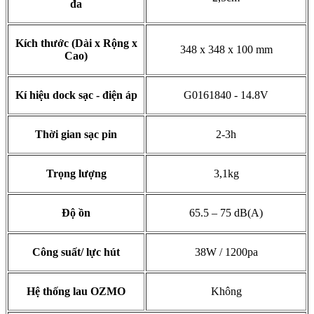
đa
Kích thước (Dài x Rộng x
348 x 348 x 100 mm
Cao)
Kí hiệu dock sạc - điện áp
G0161840 - 14.8V
Thời gian sạc pin
2-3h
Trọng lượng
3,1kg
Độ ồn
65.5 – 75 dB(A)
Công suất/ lực hút
38W / 1200pa
Hệ thống lau OZMO
Không