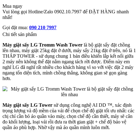
Mua ngay
Vui lòng gọi Hotline/Zalo 0902.10.7997 để ĐẶT HÀNG nhanh
nhất!
Gọi đặt mua:
090 210 7997
Chi tiết sản phẩm
Máy giặt sấy LG Tromm Wash Tower
là bộ giặt sấy đặt chồng
lên nhau, máy giặt 25kg đặt ở dưới, máy sấy 21kg đặt ở trên, nó là 1
THÁP TOWER - sử dụng chung 1 bản điều khiển lắp kết nối giữa
2 máy nên không thể đặt nằm ngang tách rời được. Điểm này em
nghĩ LG đã nghĩ rất nhiều cho khách hàng vì so với việc đặt 2 máy
ngang tốn diện tích, mình chồng thẳng, không gian sẽ gọn gàng
hơn.
Máy giặt sấy LG Tower
sử dụng công nghệ AI DD ™, xác định
trọng lượng và độ mềm của vải để chọn chế độ giặt tối ưu nhất: các
chị chỉ cần bỏ áo quần vào máy, chọn chế độ cần thiết, máy sẽ cân
đo khối lượng, loại vải rồi đưa ra thời gian giặt + chế độ bảo vệ
quần áo phù hợp. Nhờ vậy mà áo quần mình luôn mới.