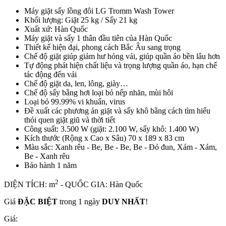
Máy giặt sấy lồng đôi LG Tromm Wash Tower
Khối lượng: Giặt 25 kg / Sấy 21 kg
Xuất xứ: Hàn Quốc
Máy giặt và sấy 1 thân đầu tiên của Hàn Quốc
Thiết kế hiện đại, phong cách Bắc Âu sang trọng
Chế độ giặt giúp giảm hư hỏng vải, giúp quần áo bền lâu hơn
Tự động phát hiện chất liệu và trọng lượng quần áo, hạn chế
tác động đến vải
Chế độ giặt da, len, lông, giày…
Chế độ sấy bằng hơi loại bỏ nếp nhăn, mùi hôi
Loại bỏ 99.99% vi khuẩn, virus
Đề xuất các phương án giặt và sấy khô bằng cách tìm hiểu
thói quen giặt giũ và thời tiết
Công suất: 3.500 W (giặt: 2.100 W, sấy khô: 1.400 W)
Kích thước (Rộng x Cao x Sâu) 70 x 189 x 83 cm
Màu sắc: Xanh rêu - Be, Be - Be, Be - Đỏ đun, Xám - Xám,
Be - Xanh rêu
Bảo hành 1 năm
2
DIỆN TÍCH: m
- QUỐC GIA: Hàn Quốc
Giá
ĐẶC BIỆT
trong 1 ngày
DUY NHẤT
!
Giá: