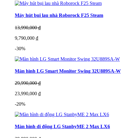
Máy hút bụi lau nhà Roborock F25 Steam
13,990,000 ₫
9,790,000 ₫
-30%
Màn hình LG Smart Monitor Swing 32U889SA-W
29,990,000 ₫
23,990,000 ₫
-20%
Màn hình di động LG StanbyME 2 Max LX6