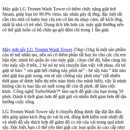
Máy giặt LG Tromm Wash Tower có thêm chức năng giặt hơi
Steam, giúp loại bỏ 99.9% virus, tác nhân gây dị ứng, đặc biệt rất
cần cho nhà có baby hay chị em có làn da nhạy cảm, dễ kích ứng,
nhất là nhà có trẻ nhỏ. Dung tích lớn hơn các máy giặt thường nên
có thể giặt luôn cả bộ chăn ga gối đệm chỉ trong 1 lần giặt.
Máy giặt sấy LG Tromm Wash Tower
25kg+21kg là một sản phẩm
của trí tuệ nhân tạo, nên nó có thêm phần rất hay ho cho các chị em
bận rộn: mình bỏ quần áo vào máy giặt , chọn chế độ, bấm cùng lúc
cho máy sấy ở trên, 2 bé nó tự nói chuyện làm việc với nhau, rồi bé
giặt sẽ báo: “ em giặt hết chừng này phút nè” - bé sấy báo “ khi nào
nhỏ giặt kia giặt xong, em sẽ sấy chừng này phút nha” (tất nhiên
thời gian sẽ được hiển thị trên màn hình cho mình biết), vậy là mình
không cần lo bao lâu nó mới xong để còn đi phơi, để làm việc
khác. Công nghệ TurboWash™ làm sạch đồ giặt của bạn trong 59
phút. Dành ít thời gian hơn để giặt giũ và nhiều thời gian hơn để tận
hưởng cuộc sống.
LG Tromm Wash Tower sấy 6 chuyển động được lắp đặt lần đầu
tiên giúp giảm kích ứng do vải bị rơi, đồng thời kiểm soát nhiệt độ
và nhiệt độ sấy thích hợp để giảm độ co rút của vải trong quá trình
sấy. Đặc biệt, bạn có thể yên tâm giặt các loại quần áo cao cấp như