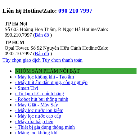
Liên hệ Hotline/Zalo:
090 210 7997
TP Hà Nội
Số 603 Hoàng Hoa Thám, P. Ngọc Hà Hotline/Zalo:
090.210.7997 (
Bản đồ
)
TP HCM
Opal Tower, Số 92 Nguyễn Hữu Cảnh Hotline/Zalo:
0902.10.7997 (
Bản đồ
)
Tùy chọn giao dịch
Tùy chọn thanh toán
NHÓM SẢN PHẨM NỔI BẬT
› Máy lọc không khí - Tạo ẩm
› Máy hút ẩm dân dụng, công nghiệp
› Smart Tivi
› Tủ lạnh LG chính hãng
› Robot hút bụi thông minh
› Máy Giặt - Máy Sấy
› Máy lọc nước ion kiềm
› Máy lọc nước cao cấp
› Máy rửa bát, chén
› Thiết bị gia dụng thông minh
› Màng lọc không khí