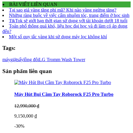
BÀI VIẾT LIÊN QUAN
Tại sao giá vàng tăng phi mã? Khi nào vàng ngừng tăng?
Những ràng buộc về việc cấm nhuộm tóc, trang điểm ở học sinh
TikTok sẽ giới hạn thời gian sử dụng với tài khoản dưới 18 tuổi
Toán phổ thông quá khó, liệu học đại học và đi làm có áp dụng
đến?
Một số quy tắc vàng khi sử dụng máy lọc không khí
Tags:
máy
giặt
sấy
lồng đôi
LG Tromm Wash Tower
Sản phẩm liên quan
Máy Hút Bụi Cầm Tay Roborock F25 Pro Turbo
12,990,000 ₫
9,150,000 ₫
-30%