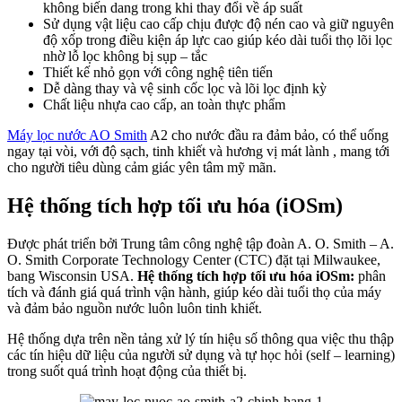
không biến dang trong khi thay đổi về áp suất
Sử dụng vật liệu cao cấp chịu được độ nén cao và giữ nguyên
độ xốp trong điều kiện áp lực cao giúp kéo dài tuổi thọ lõi lọc
nhờ lỗ lọc không bị sụp – tắc
Thiết kế nhỏ gọn với công nghệ tiên tiến
Dễ dàng thay và vệ sinh cốc lọc và lõi lọc định kỳ
Chất liệu nhựa cao cấp, an toàn thực phẩm
Máy lọc nước AO Smith
A2 cho nước đầu ra đảm bảo, có thể uống
ngay tại vòi, với độ sạch, tinh khiết và hương vị mát lành , mang tới
cho người tiêu dùng cảm giác yên tâm mỹ mãn.
Hệ thống tích hợp tối ưu hóa (iOSm)
Được phát triển bởi Trung tâm công nghệ tập đoàn A. O. Smith – A.
O. Smith Corporate Technology Center (CTC) đặt tại Milwaukee,
bang Wisconsin USA.
Hệ thống tích hợp tối ưu hóa iOSm:
phân
tích và đánh giá quá trình vận hành, giúp kéo dài tuổi thọ của máy
và đảm bảo nguồn nước luôn luôn tinh khiết.
Hệ thống dựa trên nền tảng xử lý tín hiệu số thông qua việc thu thập
các tín hiệu dữ liệu của người sử dụng và tự học hỏi (self – learning)
trong suốt quá trình hoạt động của thiết bị.