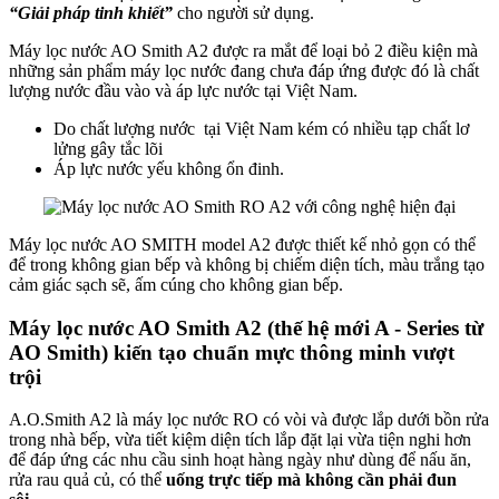
“Giải pháp tinh khiết”
cho người sử dụng.
Máy lọc nước AO Smith A2 được ra mắt để loại bỏ 2 điều kiện mà
những sản phẩm máy lọc nước đang chưa đáp ứng được đó là chất
lượng nước đầu vào và áp lực nước tại Việt Nam.
Do chất lượng nước tại Việt Nam kém có nhiều tạp chất lơ
lửng gây tắc lõi
Áp lực nước yếu không ổn đinh.
Máy lọc nước AO SMITH model A2 được thiết kế nhỏ gọn có thể
để trong không gian bếp và không bị chiếm diện tích, màu trắng tạo
cảm giác sạch sẽ, ấm cúng cho không gian bếp.
Máy lọc nước AO Smith A2 (thế hệ mới A - Series từ
AO Smith) kiến tạo chuẩn mực thông minh vượt
trội
A.O.Smith A2 là máy lọc nước
RO có vòi và được lắp dưới bồn rửa
trong nhà bếp, vừa tiết kiệm diện tích lắp đặt lại vừa tiện nghi hơn
để đáp ứng các nhu cầu sinh hoạt hàng ngày như dùng để nấu ăn,
rửa rau quả củ, có thể
uống trực tiếp mà không cần phải đun