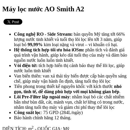
Máy lọc nước AO Smith A2
Công nghệ RO - Side Stream:
bản quyền Mỹ tăng tới 66%
lượng nước tinh khiết và tuổi thọ lõi lọc lên tới 3 năm, giúp
loại bỏ
99,99%
kim loại nặng và virut – vi khuẩn có hại.
Hệ thống tích hợp tối ưu hóa iOSm:
phân tích và đánh giá
quá trình vận hành, giúp kéo dài tuổi thọ của máy và đảm bảo
nguồn nước luôn luôn tinh khiết.
Vòi điện tử:
tích hợp hiển thị cảnh báo thay thế lõi lọc, giúp
nước luôn tinh khiết
Van biến thiên: van xả thải tùy biến được cấp bản quyền sáng
chế, giúp máy vận hành ổn định, tăng tuổi thọ lõi lọc
Tiên phong trong thiết kế nguyên khối: với kích thước
nhỏ
gọn, tinh tế, dễ dàng phù hợp với mọi không gian bếp
.
Lõi Pre-Filter lắp ngoài máy
: nhằm loại bỏ các chất nhiễm
bẩn như bùn đất, cát, mảnh vụn, chất lơ lửng có trong nước,
nhằm tăng tuổi thọ máy và giảm chi phí thay thế lõi lọc
Công suất lọc
:
75 GPD (284L/ngày)
Bảo hành chính hãng 12 tháng.
2
DIỆN TÍCH: m
- QUỐC GIA: Mỹ