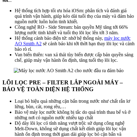
sôi
...
Hệ thống tích hợp tối ưu hóa iOSm: phân tích và đánh giá
quá trình vận hành, giúp kéo dài tuổi thọ của máy và đảm bảo
nguồn nước luôn luôn tinh khiết.
Công nghệ RO - Side Stream: bản quyền Mỹ tăng tới 66%
lượng nước tinh khiết và tuổi thọ lõi lọc lên tới 3 năm.
Hệ thống cảnh báo điện tử: nhờ hệ thống này,
máy lọc nước
AO Smith A2
sẽ cảnh báo khi tới thời hạn thay lõi lọc và cảnh
báo rò r
ỉ.
Van biến thiên: van xả thải tùy biến được cấp bản quyền sáng
chế, giúp máy vận hành ổn định, tăng tuổi thọ lõi lọc.
LÕI LỌC PRE – FILTER LẮP NGOÀI MÁY –
BẢO VỆ TOÀN DIỆN HỆ THỐNG
Loại bỏ hiệu quả những cặn bẩn trong nước như chất rắn lơ
lửng, bùn, cát, rong rêu,…
Bảo vệ máy lọc nước không bị tắc do quá trình thau bể và ở
những nơi có nguồn nước nhiều tạp chất
Độ dày lõi lọc có tính năng vượt trội: sử dụng công nghệ
Melt-Down, không sử dụng chất kết dính giúp lõi lọc vận
hành ổn định trong thời gian dài giúp lọc bỏ cặn bẩn và