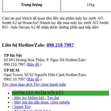
Trọng lượng
11kg
Cảm ơn quý khách đã quan tâm đến sản phẩm máy lọc nước AO
Smith A2 tại HomeAir! Nhanh tay đặt mua máy lọc nước AO Smith
RO - Side Stream A2 để nhận được những phần quà hấp dẫn!
Liên hệ Hotline/Zalo:
090 210 7997
TP Hà Nội
Số 603 Hoàng Hoa Thám, P. Ngọc Hà Hotline/Zalo:
090.210.7997 (
Bản đồ
)
TP HCM
Opal Tower, Số 92 Nguyễn Hữu Cảnh Hotline/Zalo:
0902.10.7997 (
Bản đồ
)
Tùy chọn giao dịch
Tùy chọn thanh toán
NHÓM SẢN PHẨM NỔI BẬT
› Máy lọc không khí - Tạo ẩm
› Máy hút ẩm dân dụng, công nghiệp
› Smart Tivi