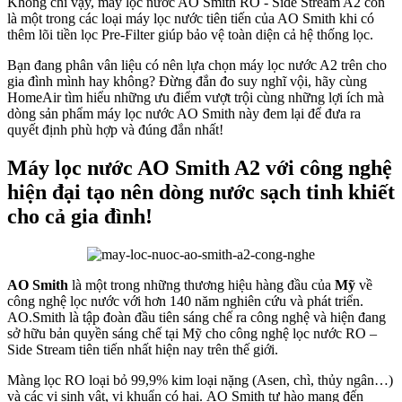
Không chỉ vậy, máy lọc nước AO Smith RO - Side Stream A2 còn
là một trong các loại máy lọc nước tiên tiến của AO Smith khi có
thêm lõi tiền lọc Pre-Filter giúp bảo vệ toàn diện cả hệ thống lọc.
Bạn đang phân vân liệu có nên lựa chọn máy lọc nước A2 trên cho
gia đình mình hay không? Đừng đắn đo suy nghĩ vội, hãy cùng
HomeAir tìm hiểu những ưu điểm vượt trội cùng những lợi ích mà
dòng sản phẩm máy lọc nước AO Smith này đem lại để đưa ra
quyết định phù hợp và đúng đắn nhất!
Máy lọc nước AO Smith A2 với công nghệ
hiện đại tạo nên dòng nước sạch tinh khiết
cho cả gia đình!
AO Smith
là một trong những thương hiệu hàng đầu của
Mỹ
về
công nghệ lọc nước với hơn 140 năm nghiên cứu và phát triển.
AO.Smith là tập đoàn đầu tiên sáng chế ra công nghệ và hiện đang
sở hữu bản quyền sáng chế tại Mỹ cho công nghệ lọc nước RO –
Side Stream tiên tiến nhất hiện nay trên thế giới.
Màng lọc RO loại bỏ 99,9% kim loại nặng (Asen, chì, thủy ngân…)
và các vi sinh vật, vi khuẩn có hại. AO Smith tự hào mang đến